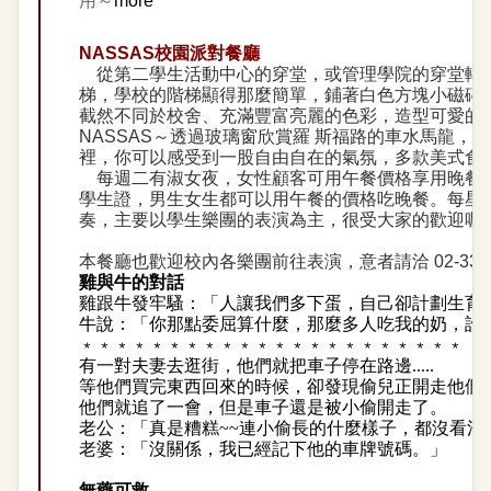
用～
more
NASSAS校園派對餐廳
從第二學生活動中心的穿堂，或管理學院的穿堂轉
梯，學校的階梯顯得那麼簡單，鋪著白色方塊小磁磚
截然不同於校舍、充滿豐富亮麗的色彩，造型可愛的
NASSAS～透過玻璃窗欣賞羅 斯福路的車水馬龍，
裡，你可以感受到一股自由自在的氣氛，多款美式食
每週二有淑女夜，女性顧客可用午餐價格享用晚餐
學生證，男生女生都可以用午餐的價格吃晚餐。每星
奏，主要以學生樂團的表演為主，很受大家的歡迎喔
本餐廳也歡迎校內各樂團前往表演，意者請洽 02-3365
雞與牛的對話
雞跟牛發牢騷：「人讓我們多下蛋，自己卻計劃生育
牛說：「你那點委屈算什麼，那麼多人吃我的奶，誰
﹡
﹡
﹡
﹡
﹡
﹡
﹡
﹡
﹡
﹡
﹡
﹡
﹡
﹡
﹡
﹡
﹡
﹡
﹡
﹡
﹡
﹡
有一對夫妻去逛街，他們就把車子停在路邊
.....
等他們買完東西回來的時候，卻發現偷兒正開走他們
他們就追了一會，但是車子還是被小偷開走了。
老公：「真是糟糕
~~連小偷長的什麼樣子，都沒看清
老婆：「沒關係，我已經記下他的車牌號碼。」
無藥可救