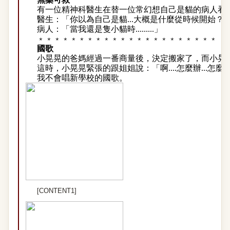
有一位精神科醫生在替一位常幻想自己是貓的病人看
醫生：「你以為自己是貓...大概是什麼從時候開始？
病人：「當我還是隻小貓時.........」
﹡﹡﹡﹡﹡﹡﹡﹡﹡﹡﹡﹡﹡﹡﹡﹡﹡﹡﹡﹡﹡﹡
國歌
小晃晃的爸媽經過一番商量後，決定搬家了，而小晃
這時，小晃晃緊張的跟姐姐說：「啊
....怎麼辦...怎麼辦
我不會唱新學校的國歌。
[CONTENT1]