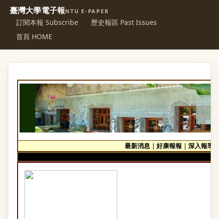
臺灣大學電子報
NTU E-PAPER
訂閱本報 Subscribe
歷史報區 Past Issues
首頁 HOME
最新消息
｜
好康報報
｜
深入報導