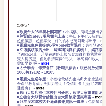
2009/3/7
■歡慶台大98年度杜鵑花節：
小福樓、鹿鳴堂推出各
■尊賢館cafe83現烤麵包上市：
每日下午4:30新鮮出
超值優惠、超值享受，好的食材您絕對吃得出來～
mo
■電腦先生免費提供5堂Apple教育課程：
另可登錄公
■
立德溪頭飯店推出「卿卿我我愛在溪頭！」網路票
至98/3/14
止，只要在網路上報名參加卿卿我我愛在溪
雙人房房型，僅酌收清潔費0
元/
人、早餐費0
元/
人，即
需加早餐)
喔
～
more
■
太子學舍—
修齊會館（教職員宿舍）現已開放短期招租
1066轉19102～19105
■
電腦先生週年慶：
小福樓電腦先生為與大家度過經濟不景
全產品教育價，免財力證明！免信用卡！提供12期零
受優惠）～
more
■圓山大飯店提供本校住房優惠，歡迎大家
來電訂房
■
立德台大尊賢會館推出台大回娘家優惠專案
～
more
■
98年度本處校內外廠商優惠資訊一覽表：
包括餐飲