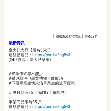
│
總務處經營管理組
│
聯絡我們
│
最新資訊
臺大紀念品【限時85折】
連結點這兒：
https://pse.is/3hg5v3
(網路搜尋：臺大酷樂網)
#畢業儀式感不能少
#畢典取消但畢業禮物不能取消
#不限畢業生快來沾畢業生的邊享優惠
活動只到6/26《我們線上畢典見》
畢業商品限時85折
連結點這兒：
https://pse.is/3hg5v3