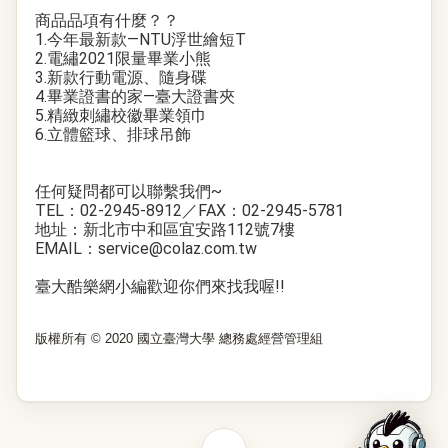
商品品項有什麼？？
1.今年最新款—NTU浮世繪短T
2.電繡2021限量畢業小熊
3.新款行動電源、隨身碟
4.畢業證書的家—臺大證書夾
5.精緻刺繡校徽畢業領巾
6.立體籃球、排球吊飾
任何疑問都可以聯繫我們~
TEL：02-2945-8912／FAX：02-2945-5781
地址：新北市中和區宜安路112號7樓
EMAIL：service@colaz.com.tw
臺大酷樂網小編歡迎你們來找我喔!!
版權所有 © 2020 國立臺灣大學 總務處經營管理組