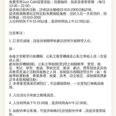
免費享用Just Café迎賓茶點：現磨咖啡、熱茶及懷舊零嘴 （每日
13:00～22:00）。
提供每日館內活動，詳情請洽櫃檯03-910-2000活動詳情。
提供礁溪轉運站定時定點免費接駁服務，須於入住一天前預約，預
約專線：03-910-2000
入住時間為下午15:00以後，退房時間為上午11:00以前。
注意事項：
1. 訂房完成後，請提供相關學術參訪證明方能辦理入住。
如：
各級主管教育行政機關、公私立教育機構及公私立學校人員（含退
休人員）
參加政府機關(構)、公私立學校辦(受)理之相關教學、實習、檢
定、考試、研究、會議、學術交流、展演、參訪、體育競技及其他
具教育意涵之活動與服務之人員，並能提出相關證明文件（如：各
級學校運動會、畢業典禮、校慶、高考、語文檢定、或校園巡禮參
訪等各類相關活動）。
2. 本專案需透過官網預訂，不設國籍限制，一次需預訂兩晚或兩
間。
3. 入住須出示有效之教職員證。
4. 入住時間為下午15:00後，退房時間為中午12:00前。
5. 如館內車位客滿，可提供每晚0元折抵館外停車，請提供發票核
對。