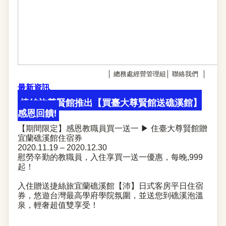
│
總務處經營管理組
│
聯絡我們
│
最新資訊
捷絲旅尊賢館推出【買臺大尊賢館送礁溪館】
感恩回饋!
【期間限定】感恩教職員買一送一 ▶ 住臺大尊賢館贈
宜蘭礁溪館住宿券
2020.11.19 – 2020.12.30
慰勞辛勤的教職員，入住享買一送一優惠，每晚,999
起！
入住贈送捷絲旅宜蘭礁溪館【沛】日式客房平日住宿
券，悠遊台灣最高學府學院氛圍，並送您到礁溪泡溫
泉，輕奢超值雙享受！