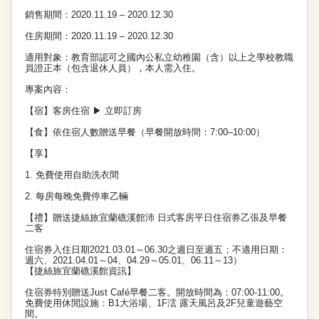
銷售期間：2020.11.19 – 2020.12.30
住房期間：2020.11.19 – 2020.12.30
適用對象：教育部認可之國內公私立幼稚園（含）以上之學校教職
員證正本（包含退休人員），本人需入住。
專案內容：
【宿】客房住宿 ▶
立即訂房
【食】依住宿人數贈送早餐（早餐開放時間：7:00–10:00）
【享】
1. 免費使用自助洗衣間
2. 每房每晚免費停車乙輛
【禮】贈送捷絲旅宜蘭礁溪館沛 日式客房平日住宿券乙張及早餐
二客
住宿券入住日期2021.03.01～06.30之週日至週五；不適用日期：
週六、2021.04.01～04、04.29～05.01、06.11～13）
【捷絲旅宜蘭礁溪館資訊】
住宿券特別贈送Just Café早餐二客。開放時間為：07:00-11:00。
免費使用休閒設施：B1大浴場、1F澐 露天風呂及2F兒童遊藝空
間。