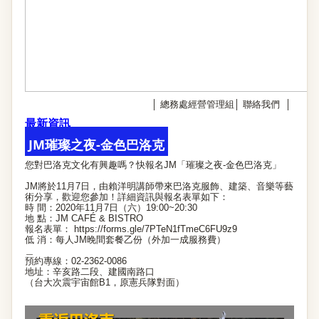
│
總務處經營管理組
│
聯絡我們
│
最新資訊
JM璀璨之夜-金色巴洛克
您對巴洛克文化有興趣嗎？快報名JM「璀璨之夜-金色巴洛克」
JM將於11月7日，由賴洋明講師帶來巴洛克服飾、建築、音樂等藝
術分享，歡迎您參加！詳細資訊與報名表單如下：
時 間：2020年11月7日（六）19:00~20:30
地 點：JM CAFÉ & BISTRO
報名表單：
https://forms.gle/7PTeN1fTmeC6FU9z9
低 消：每人JM晚間套餐乙份（外加一成服務費）
＿
預約專線：02-2362-0086
地址：辛亥路二段、建國南路口
（台大次震宇宙館B1，原憲兵隊對面）