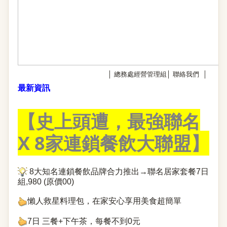
│
總務處經營管理組
│
聯絡我們
│
最新資訊
【史上頭遭，最強聯名
X 8家連鎖餐飲大聯盟】
8大知名連鎖餐飲品牌
合力推出→聯名居家套餐7日
組,980 (原價00)
懶人救星料理包，在家安心享用美食超簡單
7日 三餐+下午茶，每餐不到0元