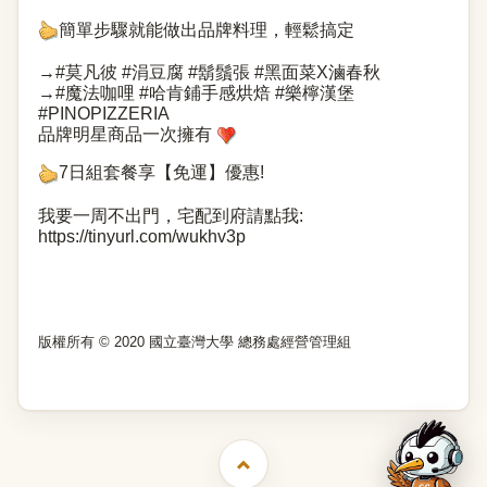
簡單步驟就能做出品牌料理，輕鬆搞定
→#莫凡彼 #涓豆腐 #鬍鬚張 #黑面菜X滷春秋
→#魔法咖哩 #哈肯鋪手感烘焙 #樂檸漢堡
#PINOPIZZERIA
品牌明星商品一次擁有
7日組套餐享【免運】優惠!
我要一周不出門，宅配到府請點我:
https://tinyurl.com/wukhv3p
版權所有 © 2020 國立臺灣大學 總務處經營管理組