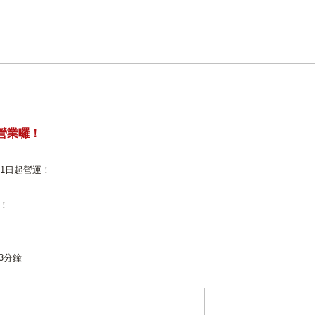
開始營業囉！
1月1日起營運！
！
3分鐘