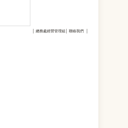
│
總務處經營管理組
│
聯絡我們
│