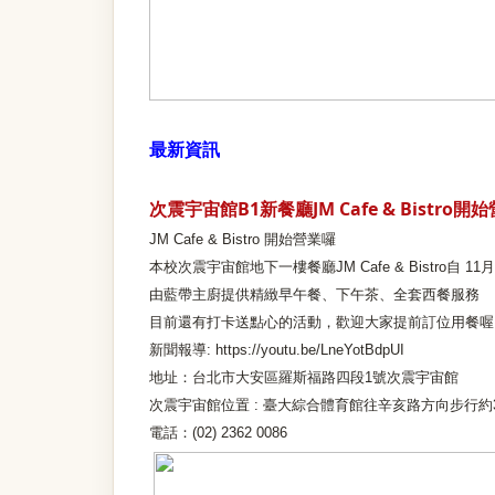
最新資訊
次震宇宙館B1新餐廳JM Cafe & Bistro
JM Cafe & Bistro
開始營業囉
本校次震宇宙館地下一樓餐廳JM Cafe & Bistro自 1
由藍帶主廚提供精緻早午餐、下午茶、全套西餐服務
目前還有打卡送點心的活動，歡迎大家提前訂位用餐喔
新聞報導:
https://youtu.be/LneYotBdpUI
地址：台北市大安區羅斯福路四段1號次震宇宙館
次震宇宙館位置 :
臺大綜合體育館往辛亥路方向步行約
電話：(02) 2362 0086