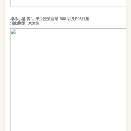
椰林小舖 贊助 學生證號開頭 B08 以及R08計畫
活動期限: 9/20前