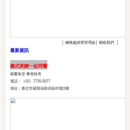
│
總務處經營管理組
│
聯絡我們
│
最新資訊
義式美饌一起同饗
義饗食堂 餐卷販售
電話：（02）7735-5077
地址：臺北市羅斯福路四段83號2樓