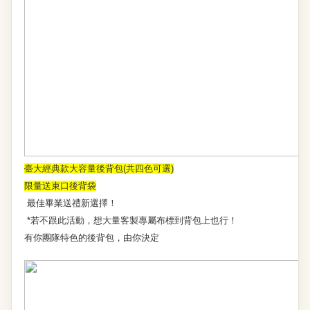
臺大經典款大容量後背包(共四色可選)
限量送束口後背袋
最佳畢業送禮新選擇！
*若不跟此活動，想大量客製專屬布標到背包上也行！
有你團隊特色的後背包，由你決定