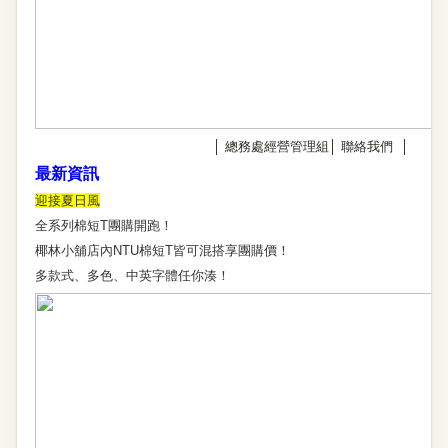
│
總務處經營管理組
│
聯絡我們
│
最新資訊
迎接夏日風
全系列棉短T團購開跑！
椰林小舖店內NTU棉短T皆可混搭享團購價！
多款式、多色、中英字體任你湊！