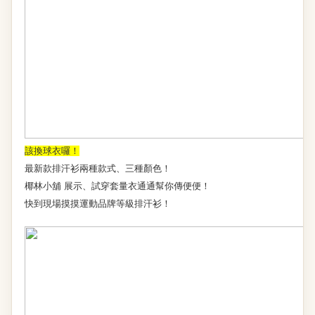
該換球衣囉！
最新款排汗衫兩種款式、三種顏色！
椰林小舖 展示、試穿套量衣通通幫你傳便便！
快到現場摸摸運動品牌等級排汗衫！