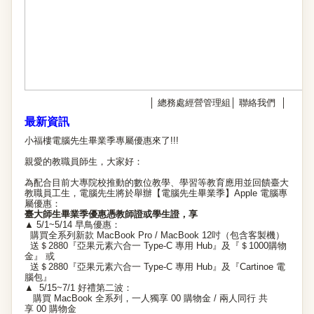
│
總務處經營管理組
│
聯絡我們
│
最新資訊
小福樓電腦先生畢業季專屬優惠來了!!!
親愛的教職員師生，大家好：
為配合目前大專院校推動的數位教學、
學習等教育應用並回饋臺大
教職員工生，電腦先生將於舉辦【
電腦先生畢業季】Apple 電腦專
屬優惠：
臺大師生畢業季優惠憑教師證或學生證，享
▲ 5/1~5/14 早鳥優惠：
購買全系列新款 MacBook Pro / MacBook 12吋（包含客製機）
送＄2880『亞果元素六合一 Type-C 專用 Hub』及『＄1000購物
金』 或
送＄2880『亞果元素六合一 Type-C 專用 Hub』及『Cartinoe 電
腦包』
▲ 5/15~7/1 好禮第二波：
購買 MacBook 全系列，一人獨享 00 購物金 / 兩人同行 共
享 00 購物金