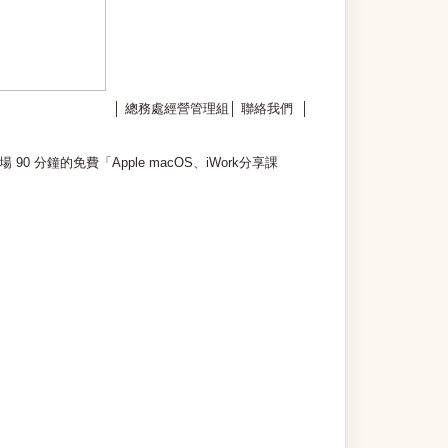
│
總務處經營管理組
│
聯絡我們
│
鐘的免費「Apple macOS、iWork分享課