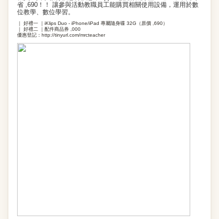
省 ,690！！ 讓參與活動教職員工能購買相關使用設備，運用於數
位教學、數位學習。
｜ 好禮一 ｜iKlips Duo - iPhone/iPad 專屬隨身碟 32G（原價 ,690）
｜ 好禮二 ｜配件商品券 ,000
優惠登記：
http://tinyurl.com/mrcteacher