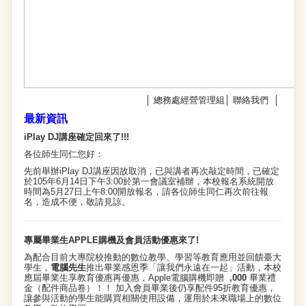
│
總務處經營管理組
│
聯絡我們
│
最新資訊
iPlay DJ講座確定回來了!!!
各位師生同仁您好：
先前舉辦iPlay DJ講座因故取消，已與講者再次敲定時間，
已確定
於105年6月14日下午3:00於第一會議室補辦，
本校報名系統開放
時間為5月27日上午8:00開放報名，
請各位師生同仁再次前往報
名，造成不便，敬請見諒。
專屬畢業生APPLE購機及會員活動優惠來了!
為配合目前大專院校推動的數位教學、學習等教育應用並回饋臺大
學生，
電腦先生
推出畢業感恩季「讓我們永遠在一起」活動，本校
應屆畢業生享教育優惠再優惠，Apple電腦購機即贈
,000
畢業禮
金（配件商品卷）！！ 加入會員畢業後仍享配件95折教育優惠，
讓參與活動的學生能購買相關使用設備，運用於未來職場上的數位