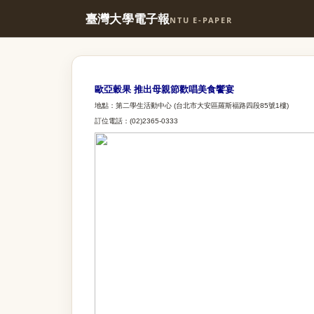
臺灣大學電子報
NTU E-PAPER
歐亞穀果 推出母親節歡唱美食饗宴
地點：第二學生活動中心 (台北市大安區羅斯福路四段85號1樓)
訂位電話：(02)2365-0333