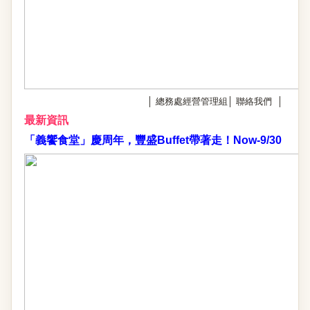
│
總務處經營管理組
│
聯絡我們
│
最新資訊
「義饗食堂」慶周年，豐盛Buffet帶著走！Now-9/30