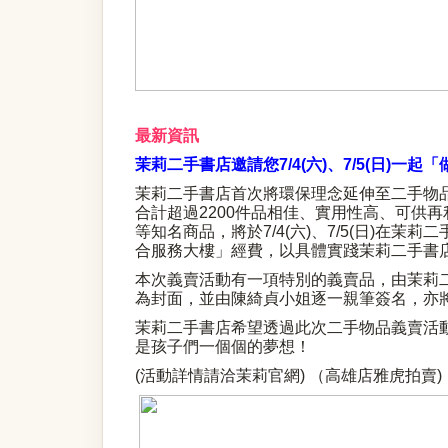
最新資訊
茉莉二手書店邀請您7/4(六)、7/5(日)一
茉莉二手書店首次將環保理念延伸至二手物品
合計超過2200件品相佳、實用性高、可供再利
等知名商品，將於7/4(六)、7/5(日)
合服務大樓」經費，以具體實踐茉莉二手書
本次義賣活動有一項特別的義賣品，由茉莉
為封面，並由陳綺貞小姐逐一親筆簽名，亦
茉莉二手書店希望透過此次二手物品義賣活
是孩子們一個個的夢想！
(活動詳情請洽
茉莉官網
) （
高雄店雅虎拍賣
)