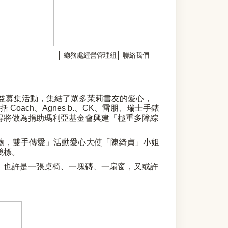
│
總務處經營管理組
│
聯絡我們
│
公益募集活動，集結了眾多茉莉書友的愛心，
ach、Agnes b.、CK、雷朋、瑞士手錶
關所得將做為捐助瑪利亞基金會興建「極重多障綜
物，雙手傳愛」活動愛心大使「陳綺貞」小姐
競標。
，也許是一張桌椅、一塊磚、一扇窗，又或許