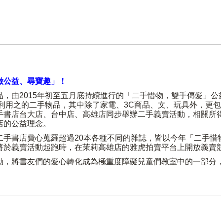
起「做公益、尋寶趣」！
，由2015年初至五月底持續進行的「二手惜物，雙手傳愛」
用之的二手物品，其中除了家電、3C商品、文、玩具外，更包括 Co
在茉莉二手書店台大店、台中店、高雄店同步舉辦二手義賣活動，相
店的公益理念。
二手書店費心蒐羅超過20本各種不同的雜誌，皆以今年「二手惜
將於義賣活動起跑時，在茉莉高雄店的雅虎拍賣平台上開放義賣
動，將書友們的愛心轉化成為極重度障礙兒童們教室中的一部分