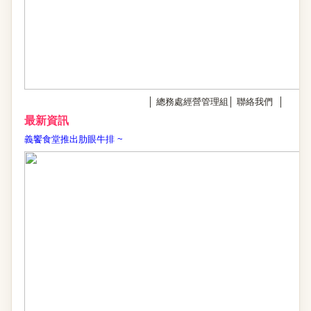
│
總務處經營管理組
│
聯絡我們
│
最新資訊
義饗食堂推出肋眼牛排
~