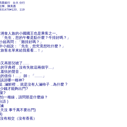
商業銀行
台大 分行
松輝、陳美惠
631478#120、119
非洲食人族的小國國王也是乘客之一。
：「先生，您的午餐是點什麼？牛排好嗎？」
中小姐再問：「雞排好嗎？」
空中小姐說：「先生，您究竟想吃什麼？」
旅客名單來給我看看...！」
再那兒唬了......
的字典裡，沒有失敗這兩個字...」
來羞怯的聲音，
你！...」 師：「.......」
話該請哪一種神?
茄..滷鮮橙 .. 就是沒有人滷柿子 ..為什麼 ?
多少錢才能夠出門?
職業?
很怕一種線，請問那是什麼線？
台語 )
可滷
(颱風天沒 事千萬不要出門)
4)
為沒有相交（沒有香蕉）