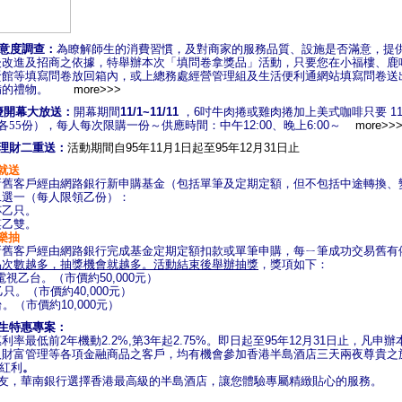
滿意度調查：
為瞭解師生的消費習慣，及對商家的服務品質、設施是否滿意，提
後改進及招商之依據，特舉辦本次「填問卷拿獎品」活動，只要您在小福樓、鹿
賢館等填寫問卷放回箱內，或上總務處經營管理組及生活便利通網站填寫問卷送
準備的禮物。
more>>>
慶開幕大放送：
開幕期間
11/1~11/11
，6吋牛肉捲或雞肉捲加上美式咖啡只要
1
各55份），
每人每次限購一份～供應時間：中午12:00、晚上6:00～
more>>
理財二重送：
活動期間自
95年11月1日起至95年12月31日止
就送
新舊客戶經由網路銀行新申購基金（包括單筆及定期定額，但不包括中途轉換、
二選一（每人限領乙份）：
杯乙只。
筷乙雙。
樂抽
新舊客戶經由網路銀行完成基金定期定額扣款或單筆申購，每ㄧ筆成功交易舊有
易次數越多，抽獎機會就越多。活動結束後舉辦抽獎
，獎項如下：
晶電視乙台。（市價約50,000元）
乙只。（市價約40,000元）
台。（市價約10,000元）
生特惠專案：
率最低前2年機動2.2%,第3年起2.75%。即日起至95年12月31日止，凡申
及財富管理等各項金融商品之客戶，均有機會參加香港半島酒店三天兩夜尊貴之
A紅利
。
朋友，華南銀行選擇香港最高級的半島酒店，讓您體驗專屬精緻貼心的服務。