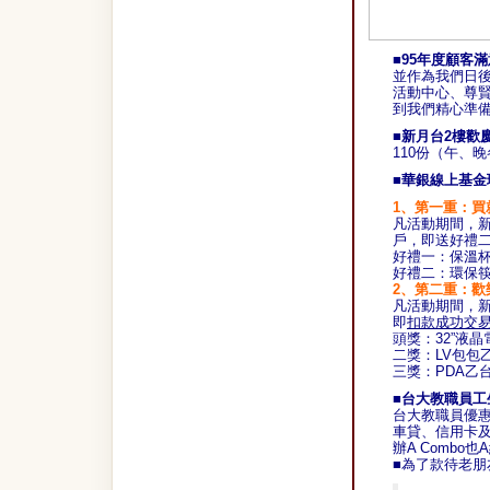
■95年度顧客
並作為我們日
活動中心、尊
到我們精心
■新月台2樓歡
110份（
午、晚
■
華銀線上基金
1、
第一重：買
凡活動期間，
戶，即送好禮
好禮一：保溫
好禮二：環保
2、
第二重：歡
凡活動期間，
即
扣款成功交
頭獎：
32”液
二獎：
LV包包
三獎：
PDA乙
■台大教職員工
台大教職員優惠利
車貸、信用卡
辦A Combo也
■為了款待老