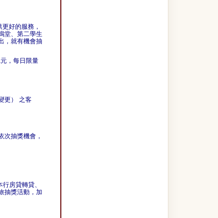
供更好的服務，
鳴堂、第二學生
出，就有機會抽
1元，每日限量
>
變更）
之客
依次抽獎機會，
辦本行房貸轉貸、
旅抽獎活動，加