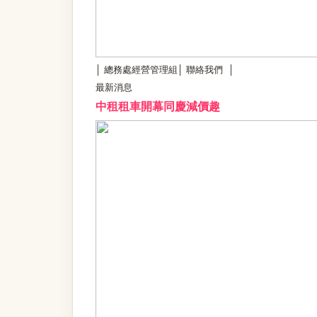
│
總務處經營管理組
│
聯絡我們
│
最新消息
中租租車開幕同慶減價趣