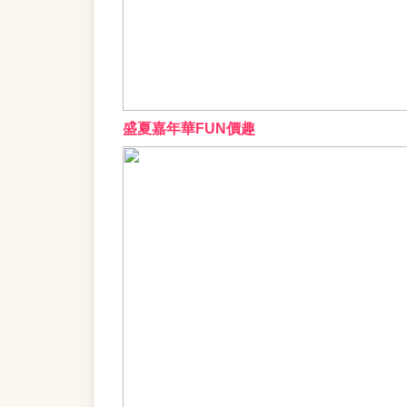
盛夏嘉年華FUN價趣