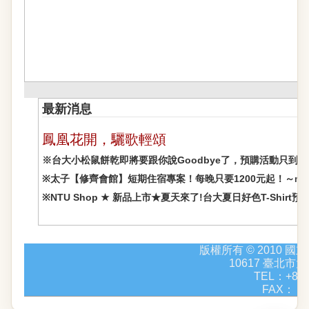
最新消息
鳳凰花開，驪歌輕頌
※台大小松鼠餅乾即將要跟你說Goodbye了，預購活動只到明天
※
太子【修齊會館】短期住宿專案！每晚只要1200元起！～
mo
※
NTU Shop ★ 新品上市★夏天來了!台大夏日好色T-Shirt預
版權所有 © 2010
10617 臺北
TEL：+886
FAX： +8