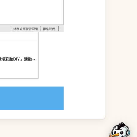
│
│
│
總務處經營管理組
聯絡我們
場彩妝DIY」活動～