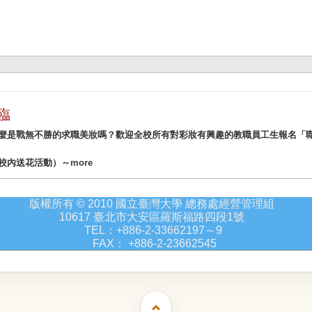
臨
麼是戰無不勝的求職美妝嗎？歡迎全校所有對彩妝有興趣的教職員工生報名「職
校內送花活動）～
more
版權所有 © 2010 國立臺灣大學 總務處經營管理組
10617 臺北市大安區羅斯福路四段1號
TEL：+886-2-33662197～9
FAX： +886-2-23662545