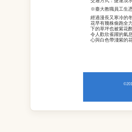
交通方式：
捷運淡
※
臺大教職員工生
經過漫長又寒冷的
花早有幾株偷跑全
下的草坪也被
紫花
令人歡欣雀躍的氣
心與白色帶淺紫的
©2