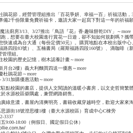
杜鵑花節，經營管理組推出「
百花爭妍、幸福
一百」
祈福活動，
準備
2
千份限量免費祈福卡，邀請大家一起寫下對這一年的祈福
。
魔法廚房
3/13
、
3/27
推出「鳥語『花』香‧趣味餅乾
DIY
」～
more
開跑，想要在臺大校園進行賞花一日遊，卻不知如何規劃嗎？攜
您快速成為台大通（每份定價
50
元）。購買地點在本校出版中心
福路四段
83
號）、五楠書局（羅斯福路四段
160
號）、滴咖啡（
營管理組。
住校園的歷史記憶，樹木認養計畫～
more
新月台
2
樓）義大利麵買四送一優惠～
more
慶杜鵑花節～
more
～
3/31
加購優惠活動～
more
家駐點校園的書店，提供人文閱讀的溫暖小書房，以文史哲簡繁
位於水源校區僻隅處，兼營網路銷售。
地廣綠意濃，書屋內清爽明亮，書籍收藏穿越時空，歡迎大家來
思源街18號澄思樓1樓（臺大水源校區）育成中心C棟旁
2-3337
週五
9:00-18:00
（例假日、國定假日公休）
llie.com.tw/