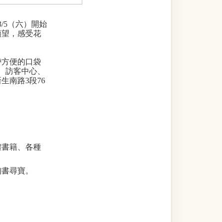
3/5（六）
開始
願望，感受花
帶方便的口袋
、訪客中心、
新生南路
3
段
76
體書籍、各種
淘書尋寶。