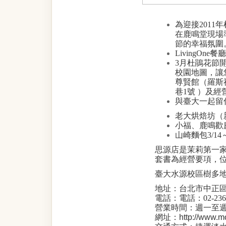
為迎接
2011
年
在鹿鳴堂現場
節的幸福氛圍
LivingOne餐廳
3
月杜鵑花節
校園地圖，讓
尊賢館（羅斯
巷
1
號
）及經
與臺大一起留
老大烘焙坊（
小福、鹿鳴歡
山崎麵包
3/14
思源店是茉莉第一
套書為經營要項，
臺大水源校區樹多
地址：台北市中正區
電話：
電話：
02-236
營業
時間：
週一至
網址：
http://www.mo