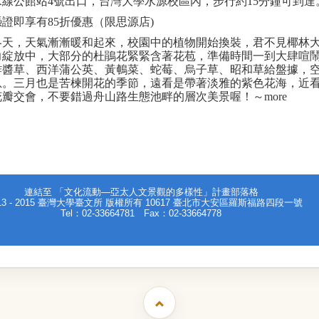
水線公館站
4
號出口，台灣大學水源校區內，步行約
15
分鐘可到達
憑證即享有
85
折優惠（限思源店
)
冬天，天氣漸漸暖和起來，校園中的植物開始換裝，君不見椰林
力綻放中，大部分的杜鵑花緊緊含著花苞，準備時間一到大肆喧
酢醬草、西洋蒲公英、黃鵪菜、蛇莓、烏子草、昭和草給盤據，
息。三月也是苦楝開花的季節，遠看是帶著淡雅的紫色花海，近
花瓣交會，不要錯過舟山路生態池畔的層次美景喔！～
more
連結至
「文化流動—亞太人文景觀的多樣性」計畫部落格
013 - 2015 臺灣大學臺文所 版權所有 10617 臺北市大安區羅斯福路四段一號
Tel：02-33664781 Fax：02-33664778