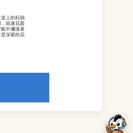
。
大道上的杜鵑
鬧，就連花叢
空氣中彌漫著
看是深紫的花