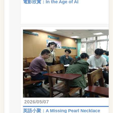
電影欣賞：In the Age of AI
2026/05/07
英語小聚：A Missing Pearl Necklace