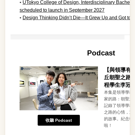
•
UTokyo College of Design, Interdisciplinary Bachel
scheduled to launch in September 2027
•
Design Thinking Didn’t Die—It Grew Up and Got to 
Podcast
【與領導有約
丘朝聖之路分享
程學生李冠
本集是領導學程
家的路：朝聖之
記錄了領導學程
之路的心情，還
的故事。紀念朝
收聽 Podcast
啦！