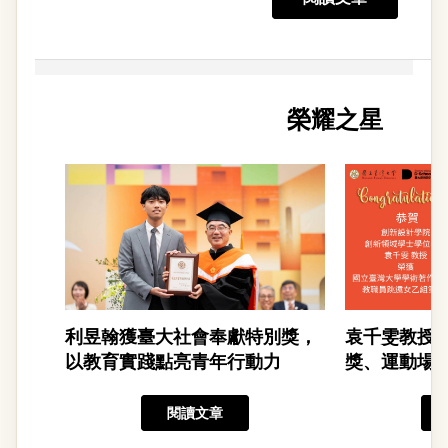
榮耀之星
利昱翰獲臺大社會奉獻特別獎，
袁千雯教授
以教育實踐點亮青年行動力
獎、運動場
閱讀文章