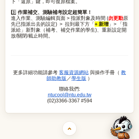
下「還原」鍵，即可復原檔案。
3️⃣
作業補交、測驗補考設定超簡單！
進入作業、測驗編輯頁面 > 指派對象及時間 (
勿更動
原
先已指派出去的設定) > 拉到最下方「
+ 新增
」> 「指
派給」新對象（補考、補交作業的學生)、重新設定開
放/關閉/截止時間。
更多詳細功能請參考
客服資源網站
與操作手冊（
教
師助教版
／
學生版
）
聯絡我們:
ntucool@ntu.edu.tw
(02)3366-3367 #594