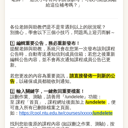
給這位補考嗎？」
各位老師與助教們是不是常遇到以上的狀況呢？
別擔心，學會以下三個小技巧，問題馬上迎刃而解～
1️⃣
編輯重要公告，務必重新發布！
提醒老師與助教，系統只會在您第一次發布該則課程
公告時，自動寄送通知信到成員信箱；若您之後重新
編輯公告內容，並不會再次通知課程成員公告已更
新。
若您更改的內容為重要資訊，
請直接發佈一則新的公
告
，以確保成員都能收到通知。
2️⃣
輸入關鍵字，一鍵救回重要檔案！
誤刪作業、測驗，請善用『/undelete』功能：
至 課程「首頁」，課程網址後面加上
/undelete
，便
可進入所有已刪除檔案之頁面。
如：
https://cool.ntu.edu.tw/courses/xxxxx
/undelete
找到您欲復原的課程內容 (如誤刪之作業、測驗)，按