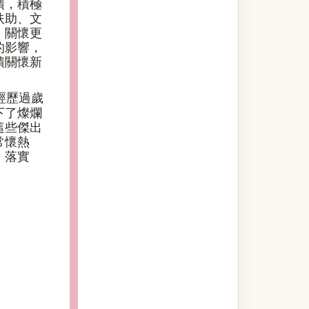
饋，積極
扶助、文
，關懷更
的影響，
饋關懷新
經歷過歲
下了燦爛
這些傑出
常懷熱
，落實