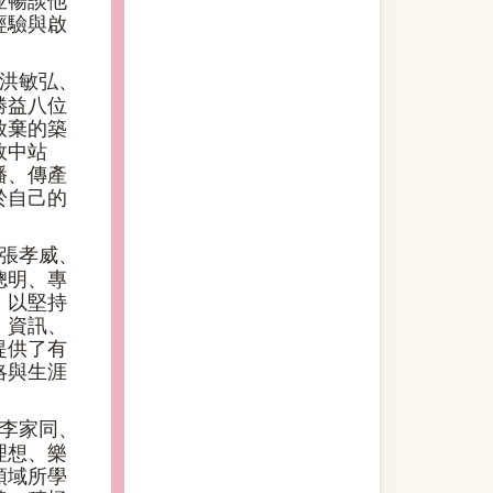
並暢談他
經驗與啟
、洪敏弘、
勝益八位
放棄的築
敗中站
播、傳產
於自己的
、張孝威、
聰明、專
，以堅持
、資訊、
提供了有
略與生涯
、李家同、
理想、樂
領域所學