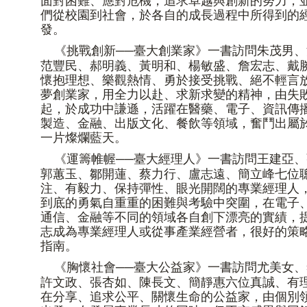
面對困難、應對危機，追求卓越與創新的努力，
們從校園到社會，於各自的成長過程中所得到的
發。
《挑戰創新──臺大創業家》一書訪問朱茂男
范豐民、郝明義、黃明和、楊敏盛、詹宏志、戴
懷抱理想、樂觀熱情、勇於接受挑戰、絕不輕言
夢創業家，用全力以赴、求新求變的精神，由失
起，於成功中謙遜，活躍在醫藥、電子、資訊傳
製造、金融、出版文化、餐飲等領域，奮鬥出屬
一片燦爛藍天。
《運籌帷幄──臺大經理人》一書訪問王建亞
郭蕙玉、鄒開蓮、蔡力行、盧志遠、簡立峰七位
注、有毅力、保持彈性、眼光開闊的專業經理人
到底的勇氣自重重的困難與考驗中突圍，在電子
通信、金融等不同的領域各自創下漂亮的實績，
志成為專業經理人或從事產業經營者，很好的策
指南。
《胸懷社會──臺大公益家》一書訪問尤美女
許文政、張杏如、陳長文、簡靜惠六位真誠、有
在分享、追求公平、關懷生命的公益家，由個別