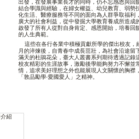
出發，在發展事業長才的同時，仍不忘感恩與回
結合學識與經驗，在婦女權益、幼兒教育、弱勢
化生活、醫療服務等不同的面向為人群爭取福利
廣大的社會利益，從中發掘大學教育養成所造成
啟發了所有人從對自身肯定、感恩開始，培養回
的人生典範。
這些在各行各業中積極貢獻所學的傑出校友，
月的淬煉後，自青春中成長茁壯，為社會沿途留
滿天的杜鵑花朵，臺大人叢書系列
期待透過記錄
校友精彩的生涯故事，激勵後學能夠努力不懈並
情，追求美好理想之外也能展現人文關懷的胸襟
「敦品勵學‧愛國愛人」之精神。