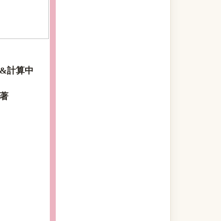
&計算中
著