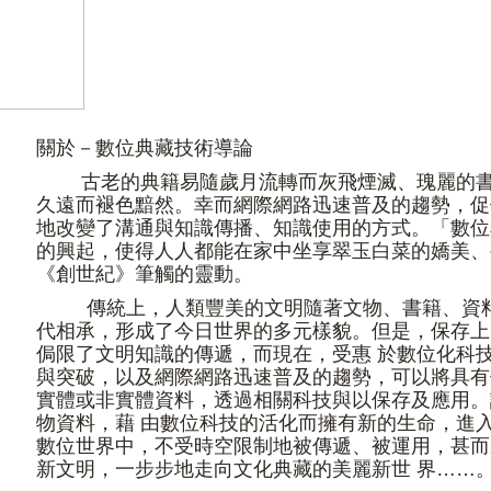
關於－數位典藏技術導論
古老的典籍易隨歲月流轉而灰飛煙滅、瑰麗的書
久遠而褪色黯然。幸而網際網路迅速普及的趨勢，促
地改變了溝通與知識傳播、知識使用的方式。「數位
的興起，使得人人都能在家中坐享翠玉白菜的嬌美、
《創世紀》筆觸的靈動。
傳統上，人類豐美的文明隨著文物、書籍、資
代相承，形成了今日世界的多元樣貌。但是，保存上
侷限了文明知識的傳遞，而現在，受惠 於數位化科
與突破，以及網際網路迅速普及的趨勢，可以將具有
實體或非實體資料，透過相關科技與以保存及應用。
物資料，藉 由數位科技的活化而擁有新的生命，進
數位世界中，不受時空限制地被傳遞、被運用，甚而
新文明，一步步地走向文化典藏的美麗新世 界……