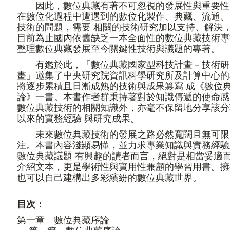
因此，數位典藏有著不可忽視的發展性與重要性
在數位化過程中遭遇到的數位化製作、典藏、流通、
技術的問題，需要 相關的技術研究加以支持、解決
目前為止國內依舊缺乏一本全面性的數位典藏技術專
整理數位典藏發展至今關鍵性技術與議題的專著。
有鑑於此，「數位典藏國家型科技計畫－技術研
畫」邀集了中央研究院資訊科學研究所及計算中心的
將逐步累積且日漸成熟的技術與成果篡寫 成《數位
論》一書。本書作者群秉持著對於知識傳遞的使命感
數位典藏技術的相關知識外，亦毫不保留地分享該分
以來的實務經驗 與研究成果。
未來數位典藏技術的發展之路必然寬闊且無可限
注。本書內容淺顯易懂，並力求專業知識與實務經驗
數位典藏議題 有興趣的讀者而言，絕對是相當妥適
介紹文本，更是學術性與實用性兼顧的學習用書。擁
也可以自己建構出多彩繽紛的數位典藏世界。
目次：
第一章 數位典藏序論