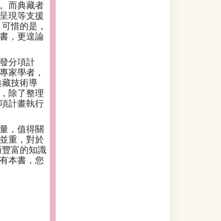
。而典藏者
呈現等支援
，可惜的是，
書，更遑論
發分項計
專家學者，
典藏技術導
，除了整理
項計畫執行
量，值得關
並重，對於
而豐富的知識
有本書，您