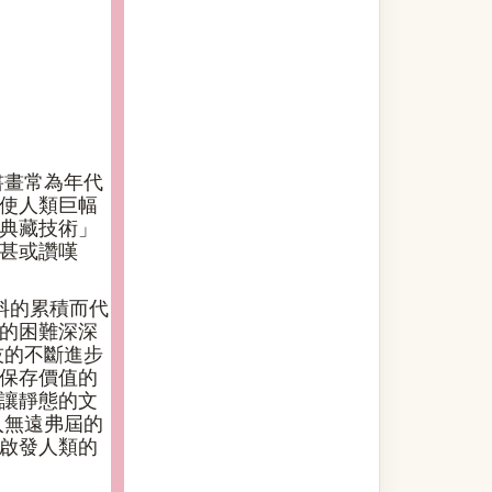
畫常為年代
使人類巨幅
典藏技術」
甚或讚嘆
料的累積而代
的困難深深
技的不斷進步
保存價值的
讓靜態的文
入無遠弗屆的
啟發人類的
。