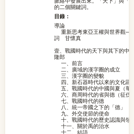
脈絡中發展出來。「天下」與「
的二個關鍵詞。
目錄：
導論
重新思考東亞王權與世界觀──
詞 甘懷真
壹、戰國時代的天下與其下的中國
隆郎
一、前言
二、廣域的漢字圈的成立
三、漢字圈的變貌
四、新石器時代以來的文化區
五、戰國時代的中國與夏（華
六、商周時代的省與德（征伐
七、戰國時代的德
八、統一帝國之下的「德」
九、外交使節的使命
十、戰國時代的歷史認識與領
十一、關於禹的治水
十二、結語