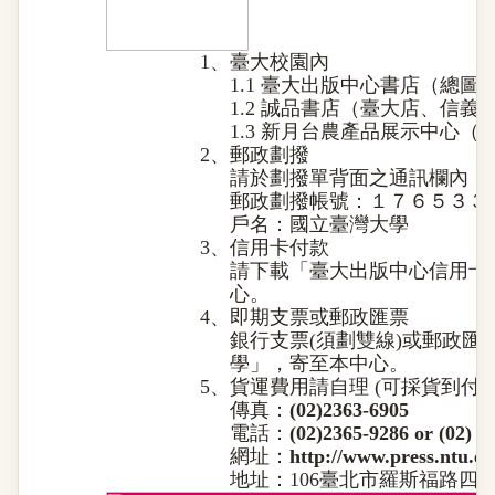
1、
臺大校園內
1.1 臺大出版中心書店（總
1.2 誠品書店（臺大店、信義
1.3 新月台農產品展示中心（
2、
郵政劃撥
請於劃撥單背面之通訊欄內，
郵政劃撥帳號：１７６５３３
戶名：國立臺灣大學
3、
信用卡付款
請下載「
臺大出版中心信用卡
心。
4、
即期支票或郵政匯票
銀行支票(須劃雙線)或郵政匯
學」，寄至本中心。
5、
貨運費用請自理 (可採貨到付款
傳真：
(02)2363-6905
電話：
(02)2365-9286 or (02) 3
網址：
http://www.press.ntu.e
地址：106臺北市羅斯福路四