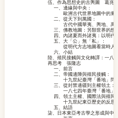
伍、作為思想史的古輿圖 葛兆
一、邊緣與中央：
歐洲古代世界地圖中的東方
二、從天下到萬國：
古代中國華夷、輿地、禹跡
三、佛教地圖：另類世界的想
四、內諸夏而外諸夷：以明代
五、大「公」無「私」：
從明代方志地圖看當時人的
六、小結
陸、殖民接觸與文化轉譯：一八
再思考 張隆志
一、前言
二、帝國邊陲與殖民接觸：
十九世紀臺灣「番地」問題
三、從封禁邊疆到主權領土：
一八七四年臺灣「番地」主
四、領土主權、國際法與殖民
十九世紀東亞歷史的反思
五、結語
柒、日本東亞考古學之形成與中