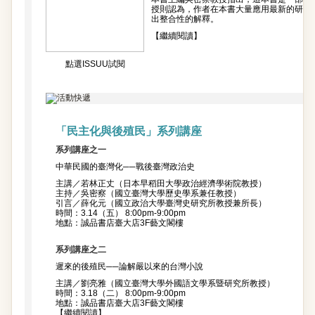
授則認為，作者在本書大量應用最新的研究
出整合性的解釋。
【繼續閱讀】
點選ISSUU試閱
「民主化與後殖民」系列講座
系列講座之一
中華民國的臺灣化──戰後臺灣政治史
主講／若林正丈（日本早稻田大學政治經濟學術院教授）
主持／吳密察（國立臺灣大學歷史學系兼任教授）
引言／薛化元（國立政治大學臺灣史研究所教授兼所長）
時間：3.14（五） 8:00pm-9:00pm
地點：誠品書店臺大店3F藝文閣樓
系列講座之二
遲來的後殖民──論解嚴以來的台灣小說
主講／劉亮雅（國立臺灣大學外國語文學系暨研究所教授）
時間：3.18（二） 8:00pm-9:00pm
地點：誠品書店臺大店3F藝文閣樓
【繼續閱讀】