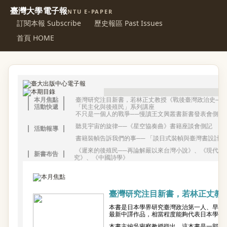
臺灣大學電子報
NTU E-PAPER
訂閱本報 Subscribe
歷史報區 Past Issues
首頁 HOME
本月焦點
臺灣研究注目新書，若林正丈教授《戰後臺灣政治史
──
活動快遞
「民主化與後殖民」系列講座
不只是一個人的戰爭──慢讀王文興叢書新書發表會側記
聽見宇宙的旋律──《星空協奏曲》書籍座談會側記
活動報導
書籍裝幀告訴我們的事── 「談日式裝幀與臺灣書設計
《遲來的後殖民──再論解嚴以來台灣小說》、《現代理
新書布告
究》、《中國詩學》
臺灣研究注目新書，若林正丈教
本書是日本學界研究臺灣政治第一人、早稻
最新中譯作品，相當程度能夠代表日本學術
本書主編吳密察教授指出，這本書是一部成