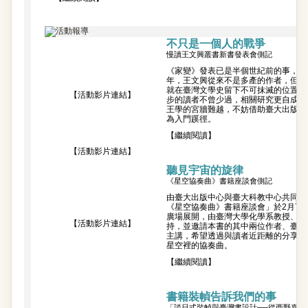
不只是一個人的戰爭
慢讀王文興叢書新書發表會側記
《家變》發表已是半個世紀前的事，《
年，王文興從來不是多產的作者，但憑
就在臺灣文學史留下不可抹滅的位置。
【活動影片連結】
步的讀者不曾少過，相關研究更自成一
王學的宮牆難越，不妨借助臺大出版中
為入門蹊徑。
【繼續閱讀】
【活動影片連結】
聽見宇宙的旋律
《星空協奏曲》書籍座談會側記
由臺大出版中心與臺大科教中心共同主
《星空協奏曲》書籍座談會」於2月7
廣場展開，由臺灣大學化學系教授、科
【活動影片連結】
持，並邀請本書的其中兩位作者、臺大
主講，希望透過與讀者近距離的分享，
星空裡的協奏曲。
【繼續閱讀】
書籍裝幀告訴我們的事
「談日式裝幀與臺灣書設計──從西野嘉章