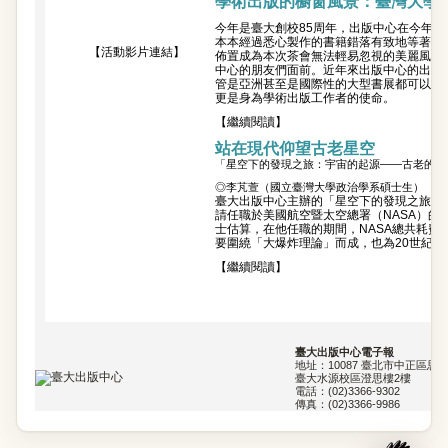
學術出版的櫥窗風景：臺灣大學創
今年是臺大創校85周年，出版中心在今年
本本經過悉心製作的書籍錯落有致地等著被
【活動影片連結】
佈置成為本次茶會無法輕易忽視的美麗風景
中心的朋友們面前。近年來出版中心的出版
管是亞洲甚至是國際性的大型書展都可以看
更是身為學術出版工作者的使命。
【繼續閱讀】
站在現代仰望古老星空
「星空下的發現之旅：宇宙的起源――古老的奧
◎李芃萱（國立臺灣大學政治學系碩士生）
臺大出版中心主辦的「星空下的發現之旅：
請任職於美國航空暨太空總署（NASA）
士估算，在他任職的期間，NASA總共耗費
要圍繞「大爆炸理論」而成，也為20世紀
【繼續閱讀】
臺大出版中心電子報
地址：10087 臺北市中正區思源
臺大水源校區澄思樓2樓
電話：(02)3366-9302
傳真：(02)3366-9986