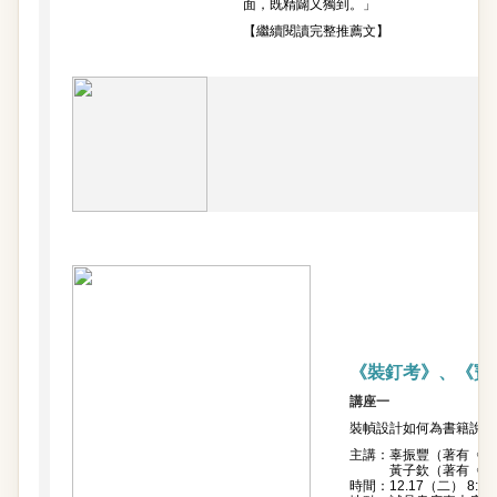
面，既精闢又獨到。」
【繼續閱讀完整推薦文】
《裝釘考》、《寶
講座一
裝幀設計如何為書籍說話
主講：辜振豐（著有《時
黃子欽（著有《Pla
時間：12.17（二） 8:00p