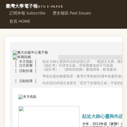
臺灣大學電子報
NTU E-PAPER
訂閱本報 Subscribe
歷史報區 Past Issues
首頁 HOME
本月焦點
貼近大師心靈與作品的必讀之作，「慢讀王文興」叢書
注目新書
《裝釘考》中譯本出版，所有愛書迷絕不可錯過
《裝釘考》、《寶島回想曲》書籍講座，歡迎參加
活動快遞
學術出版的櫥窗風景：臺灣大學創校85週年校慶茶會書
活動報導
站在現代仰望古老星空「星空下的發現之旅：宇宙的起
貼近大師心靈與作品
今年，2013年是《家變》