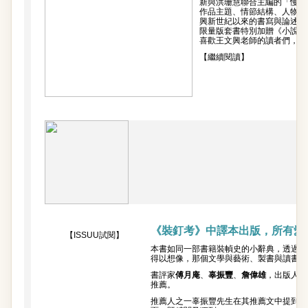
新與洪珊慧聯合主編的「慢讀
作品主題、情節結構、人物設
興新世紀以來的書寫與論述，
限量版套書特別加贈《小說背
喜歡王文興老師的讀者們，千
【繼續閱讀】
《裝釘考》中譯本出版，所有愛
【ISSUU試閱】
本書如同一部書籍裝幀史的小辭典，透過作
得以想像，那個文學與藝術、製書與讀書均
書評家
傅月庵
、
辜振豐
、
詹偉雄
，出版人
蘇
推薦。
推薦人之一辜振豐先生在其推薦文中提到，