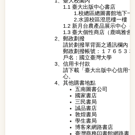
1、
臺大校園內
1.1 臺大出版中心書店
1.校總區總圖書館地下一
2.水源校區澄思樓一樓
1.2 新月台農產品展示中心
1.3 臺大個性商店（鹿鳴雅舍
2、
郵政劃撥
請於劃撥單背面之通訊欄內，
郵政劃撥帳號：１７６５３３
戶名：國立臺灣大學
3、
信用卡付款
請下載「
臺大出版中心信用卡
心。
4、
其他購書地點
五南圖書公司
國家書店
三民書局
誠品書店
敦煌書局
學生書局
博客來網路書店
臺灣商務印書館網路書店