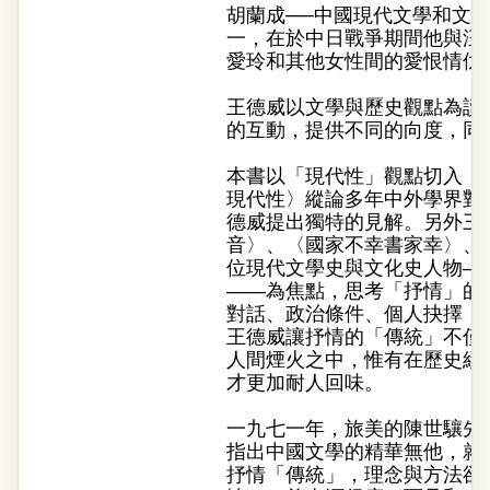
胡蘭成──中國現代文學和文
一，在於中日戰爭期間他與汪
愛玲和其他女性間的愛恨情仇
王德威以文學與歷史觀點為讀
的互動，提供不同的向度，同
本書以「現代性」觀點切入，
現代性〉縱論多年中外學界對
德威提出獨特的見解。另外三
音〉、〈國家不幸書家幸〉、
位現代文學史與文化史人物—
——為焦點，思考「抒情」的
對話、政治條件、個人抉擇，
王德威讓抒情的「傳統」不僅
人間煙火之中，惟有在歷史經
才更加耐人回味。
一九七一年，旅美的陳世驤先
指出中國文學的精華無他，就
抒情「傳統」，理念與方法卻