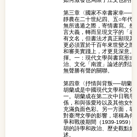
如何激發也局限了江文也的抒
第三章〈國家不幸書家幸──
靜農在二十世紀四、五○年代
無所逃遁之際，寄情書寫。然
言大義，轉而呈現文字的「表
有文名，但書法才真正顯現其
更必須置於千百年來世變之際
和審美實踐上，才更見深意。
揮。一：現代文學與書寫形式
治、文化「南渡」論述的對話
無聲勝有聲的關聯。
第四章〈抒情與背叛──胡蘭
胡蘭成是中國現代文學和文化
一。胡蘭成在第二次中日戰爭
係，和與張愛玲以及其他女性
充滿負面色彩。另一方面，胡
對臺灣文學的影響，堪稱為傳
爭和戰後期間（1939-195
胡的詩學和政治、歷史觀點如
述。