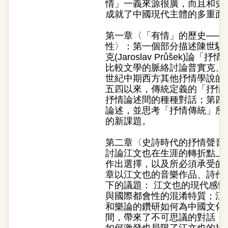
情」一義來源很廣，而且和史
成就了中國現代主體的多重面
第一章〈「有情」的歷史──
性〉：第一個部分描述陳世驤
克(Jaroslav Průšek)
比較文學的脈絡討論普實克、
世紀中期西方其他抒情學說的
五四以來，傳統定義的「抒情
抒情論述間的種種對話；第四
論述，並思考「抒情傳統」所
的新課題。
第二章〈史詩時代的抒情聲音
討論江文也在生涯的轉折點上
作出選擇，以及所必須承受的
章以江文也的音樂作品、詩作
下的議題： 江文也的現代感
與國際都會性的混淆特質；江
和樂論的鑽研如何為中國文化
間，帶來了不可思議的對話；