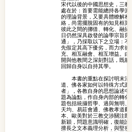
宋代以後的中國思想史，三教
處在於：首要需能總持各學派
的理論背景，又要具體瞭解相
絡，尚需擺脫固有的知見框架
彼此之間的挪借、轉化、融攝
日仍然深具啟發的論學宗旨與
通」，乃採取以下之立場：不
先假定其高下優劣，而力求彼
充、相互融會、相互增益。由
開與他教間之深刻對話，既能
回歸自身以自持其學。
本書的重點在探討明末清初時期(
道、佛各家如何以特殊方式面
者」，各教自身的思想論述中
題為論點，作自身內部的轉化
題包括統攝哲學、過與無明、
天均、易莊會通、佛教孝道觀
本、歐美對於三教交涉關注既
新穎，問題意識明確，復能諦
擅長之文本義理分析，與堅密