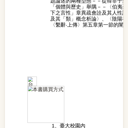
題論述的兩種型態－－從韓非子對
「個體與歷史」舉隅－－〈伯夷列
下之言性」章異疏會詮及其人性論
及其「類」概念析論〉、〈陰陽神
〈繫辭‧上傳〉第五章第一節的闡釋〉.
1、
臺大校園內