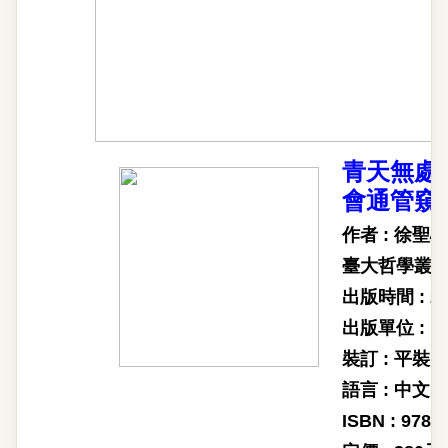
青天無處
會通管窺
作者 : 徐聖心
臺大哲學叢書 
出版時間 : 2
出版單位 :
裝訂 : 平裝
語言 : 中文
ISBN : 9789