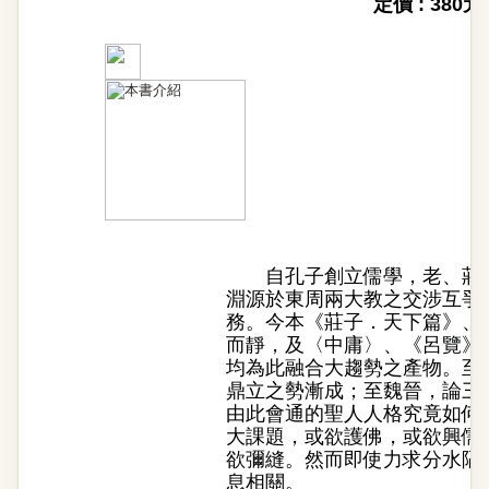
定價 : 380元
自孔子創立儒學，老、莊
淵源於東周兩大教之交涉互爭
務。今本《莊子．天下篇》、
而靜，及〈中庸〉、《呂覽》
均為此融合大趨勢之產物。至
鼎立之勢漸成；至魏晉，論三
由此會通的聖人人格究竟如何
大課題，或欲護佛，或欲興儒
欲彌縫。然而即使力求分水隔
息相關。