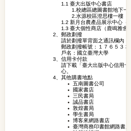
1.1 臺大出版中心書店
1.校總區總圖書館地下一
2.水源校區澄思樓一樓
1.2 新月台農產品展示中心
1.3 臺大個性商店（鹿鳴雅舍
2、
郵政劃撥
請於劃撥單背面之通訊欄內，
郵政劃撥帳號：１７６５３３
戶名：國立臺灣大學
3、
信用卡付款
請下載「
臺大出版中心信用卡
心。
4、
其他購書地點
五南圖書公司
國家書店
三民書局
誠品書店
敦煌書局
學生書局
博客來網路書店
臺灣商務印書館網路書店