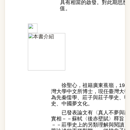
具有相當的啟發。對此期思想
值。
徐聖心，祖籍廣東蕉嶺，1965
灣大學中文所博士，現任臺灣大學
為先秦儒學、莊子與莊子學史、明
史、中國夢文化。
已發表論文有〈真人不夢與莊周
實相－－蘇軾〈後赤壁賦〉釋旨〉
－－莊學史上的另類理解與閱讀〉