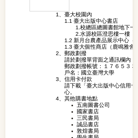
1、
臺大校園內
1.1 臺大出版中心書店
1.校總區總圖書館地下一
2.水源校區澄思樓一樓
1.2 新月台農產品展示中心
1.3 臺大個性商店（鹿鳴雅舍
2、
郵政劃撥
請於劃撥單背面之通訊欄內，
郵政劃撥帳號：１７６５３３
戶名：國立臺灣大學
3、
信用卡付款
請下載「
臺大出版中心信用卡
心。
4、
其他購書地點
五南圖書公司
國家書店
三民書局
誠品書店
敦煌書局
學生書局