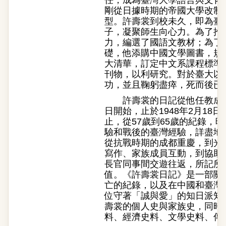
任，成為臺灣大學語言與文化
剛從日據時期的帝國大學改制
型。許壽裳到校未久，即為臺
子，凝聚師生向心力。為了推
力，編選了國語文教材；為了
礎，他添購中國文學圖書，規
大清華，訂定中文系課程標準
刊物，以利研究。對於臺大以
功，並且鞠躬盡瘁，死而後已
許壽裳的日記從他任教成都華
日開始，止於1948年2月18
止，從57歲到65歲的紀錄，
驗和戰後的臺灣經驗，詳盡地
從抗戰時期的成都重慶，到光
寫作、家族成員互動，到協助
長官同事間交遊往返，所記所
值。《許壽裳日記》是一部關
亡的紀錄，以及在中國和臺灣
位守著「誠與愛」的知日派知
壽裳的個人史與家族史，同時
料、經濟史料、文學史料、傳