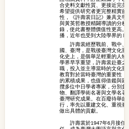
合史料文獻性質、更接近完美
希望提供研究者更完整精實的
性，《許壽裳日記》兼具文學
與黃英哲教授精闢導讀的分析
錄，使此書整體價值性更高。
播，近年也受到大陸學界的 矚
許壽裳經歷戰前、戰中、戰
國、臺灣，是戰後臺灣文化重
化史上，是個舉足輕重的人物
學界早孚重望，許壽裳赴臺之
職，投入並主導當時的文化重
教育對於當時臺灣的重要性，
的累積成果，也值得借鑑與延
攬多位中日學者專家，分別負
物、翻譯學術名著與文學名著
臺灣研究成果。在百廢待舉的
行，率先以重建文化、重視臺
做出具體的貢獻。
許壽裳於1947年6月接任