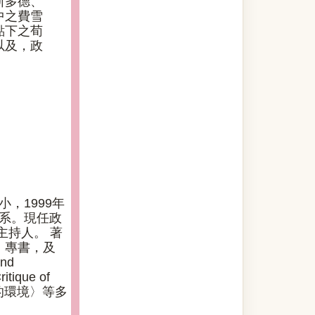
斯多德、
中之費雪
點下之荀
以及，政
小，1999年
學系。現任政
主持人。 著
》專書，及
and
itique of
與隱沒的環境〉等多