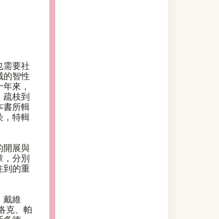
也需要社
誠的智性
十年來，
、疏枝到
本書所輯
朵，特輯
的開展與
章，分別
注到的重
、戴維
洛克、帕