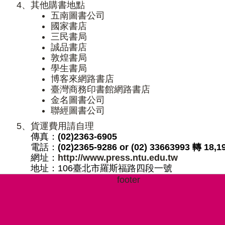
4、
其他購書地點
五南圖書公司
國家書店
三民書局
誠品書店
敦煌書局
學生書局
博客來網路書店
臺灣商務印書館網路書店
金名圖書公司
聯經圖書公司
5、
貨運費用請自理
傳真：
(02)2363-6905
電話：
(02)2365-9286 or (02) 33663993 轉 18,1
網址：
http://www.press.ntu.edu.tw
地址：106臺北市羅斯福路四段一號