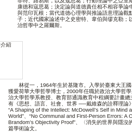
菲特、路易斯，以及寇思葛；行動理論中之亞里
康德和寇思葛；決定論與道德責任相不相容爭論
與范印瓦根；當代道德心理學與推論語意理論觀
子；近代國家論述中之史密特、韋伯與缪克勒；
治哲學中之羅爾斯。
林從一，1964年生於基隆市。入學於
臺
東大王國
獲愛荷華大學哲學博士，2000年任職於政治大學哲
治大學哲學系教授、教育部通識教育中程綱要計畫總
有《思想、語言、社會、世界 ──戴維森的詮釋理論
“A Shaping of the Intellect: McDowell’s Self in Mind 
World”、“No Communal and First-Person Errors: A Cr
Brandom’s Objectivity Proof”、〈消失的世界
篇學術論文。