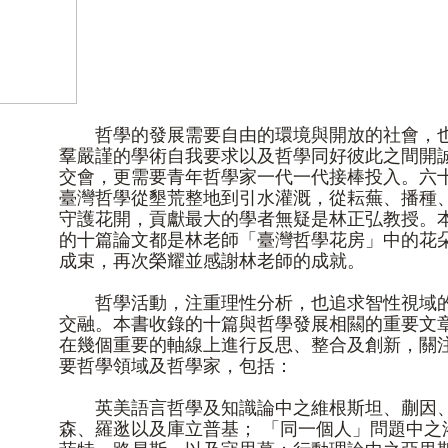
哲學的發展需要自由的環境與開放的社會，
羣嚴謹的學術自我要求以及哲學同好彼此之間開
交會，更需要青年哲學家一代一代接棒投入。六
臺
灣哲學從墾荒整地到引水灌溉，從耘蕪、播種
守護花開，貢獻最大的學者無疑是林正弘教授。
的十篇論文都是林老師「
臺
灣哲學花房」中的花
成束，再次榮耀並感謝林老師的成就。
哲學活動，注重理性分析，也追求智性視域
交融。本書收錄的十篇與哲學發展相闗的重要文
在幾個重要的軸線上進行反思、整合及創新，關
要哲學領域及哲學家，包括：
英美語言哲學及知識論中之維根斯坦、蒯因
森、羅逖以及庫立普基； 「同一個人」問題中之