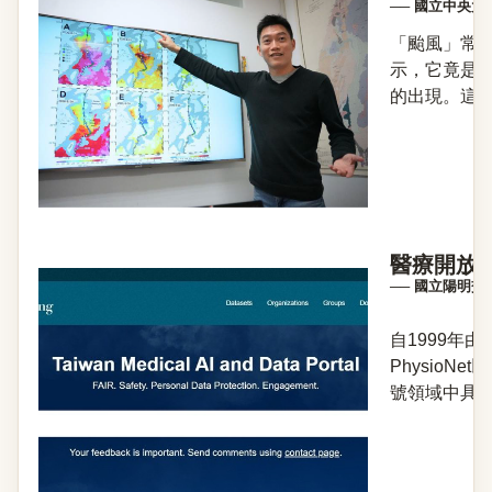
── 國立中央
「颱風」常
示，它竟是海
的出現。這項
醫療開放
── 國立陽明
自1999年
Physio
號領域中具代