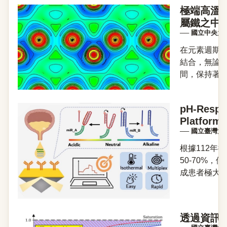
極端高溫
屬鐵之中
── 國立中央
在元素週期
結合，無論
間，保持著穩定
pH-Respo
Platform 
── 國立臺灣
根據112
50-70%
成患者極大不適
透過資訊