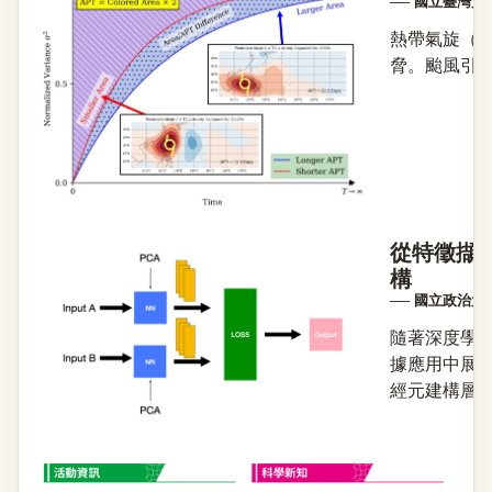
── 國立臺灣
熱帶氣旋（
脅。颱風引發
從特徵擷
構
── 國立政治
隨著深度學
據應用中展現卓
經元建構層狀