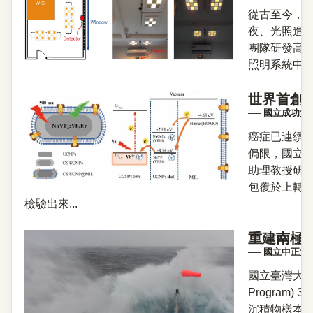
從古至今，人
夜、光照進
團隊研發高效
照明系統中，
世界首創
── 國立成功
癌症已連續
侷限，國立
助理教授研
包覆於上轉
檢驗出來...
重建南極
── 國立中正
國立臺灣大學地質
Progra
沉積物樣本進行研