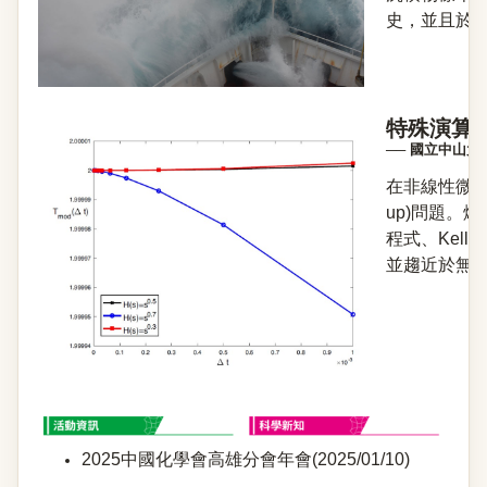
史，並且於20
特殊演算
── 國立中山
在非線性微分
up)問題。
程式、Kel
並趨近於無窮
2025中國化學會高雄分會年會(2025/01/10)