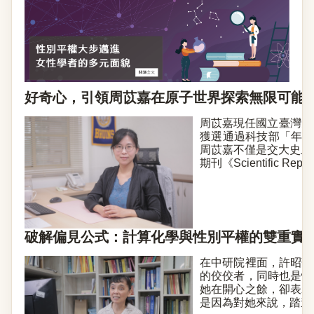
好奇心，引領周苡嘉在原子世界探索無限可能
周苡嘉現任國立臺灣大學材料
獲選通過科技部「年輕
周苡嘉不僅是交大史上以
期刊《Scientific
破解偏見公式：計算化學與性別平權的雙重實踐
在中研院裡面，許昭萍
的佼佼者，同時也是性
她在開心之餘，卻表示
是因為對她來說，踏進