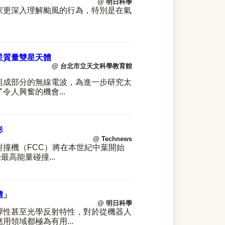
@ 明日科學
家更深入理解颱風的行為，特別是在氣
星質量雙星天體
@ 台北市立天文科學教育館
組成部分的無線電波，為進一步研究太
了令人興奮的機會
...
形
@ Technews
對撞機（
FCC
）將在本世紀中葉開始
始最高能量碰撞
...
體」
@ 明日科學
彈性甚至光學反射特性，對於從機器人
應用領域都極為有用
...