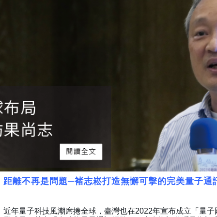
距離不再是問題─褚志崧打造無懈可擊的完美量子通
近年量子科技風潮席捲全球，臺灣也在
2022
年宣布成立「量子