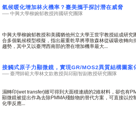
氣候暖化增加林火機率？臺美攜手探討潛在威脅
──
中興大學柳婉郁教授跨國研究團隊
中興大學柳婉郁教授和美國猶他州立大學王世宇教授組成研究
合多個氣候模型模擬，指出嚴重乾旱將導致森林從碳吸收轉向
趨勢，其中又以臺灣西南部的潛在增加機率最大
...
接觸式原子力顯微鏡，實現GR/MOS2異質結構圖案
──
臺灣師範大學林文欽教授與邱顯智副教授研究團隊
濕轉印
(wet transfer)
雖可得到大面積連續的
2
維材料，卻也有
P
顯微鏡被提出作為去除
PMMA
殘餘物的替代方案，可直接以控
化學反應
...