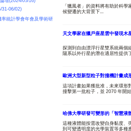
壇(2024
/05/16)
「獵風者」的資料將有助於科學
/31-06/02)
候變遷的大背景下
...
華機率統計學會年會及學術研
名
天文學家在獵戶座星雲中發現木
探測到自由漂浮行星雙系統兩個
陽系以外行星的潛在適居性提供
歐洲大型新型粒子對撞機計畫成
這項計畫如果獲批准，未來環形
撞擊第一批粒子，並
2070
年開
哈佛大學研發可變形的「智慧液
這種液體能按需改變自身黏度、
到可變透明度的光學裝置等多種