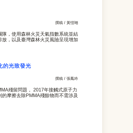
撰稿 / 黃愷翊
團隊，使用森林火災天氣指數系統並結
排放，以及臺灣森林火災風險呈現增加
化的光致發光
撰稿 / 張鳳吟
MMA
殘留問題，
2017
年接觸式原子力
制的摩擦去除
PMMA
殘餘物而不需涉及