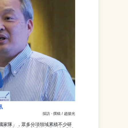
訊
採訪 ‧ 撰稿 / 趙揚光
國家隊」，
眾多分項領域累積不少研