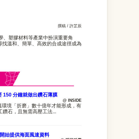
撰稿 / 許芷辰
學、塑膠材料等產業中扮演重要角
尋找溫和、簡單、高效的合成途徑成為
150 分鐘就做出鑽石薄膜
@ INSIDE
溫環境「折磨」數十億年才能形成，有
工鑽石，且無需高壓工法
...
開始提供海面風速資料