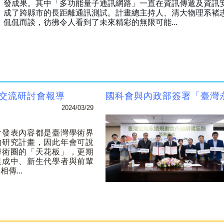
發成果。其中「多功能量子通訊網路」一直在資訊傳遞及資訊
成了跨縣市的長距離通訊測試。計畫總主持人、清大物理系褚
侃侃而談，彷彿令人看到了未來精彩的無限可能
...
度交流研討會報導
國科會與內政部簽署「臺灣
2024/03/29
會發表內容都是臺灣學術界
的研究計畫，因此年會可說
學術圈的「天花板」，更期
促成中、新生代學者與前輩
火相傳
...