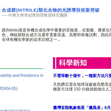
合成腈(NITRILE)類化合物的光誘導技術新突破
──
中興大學李紹齊助理教授研究團隊
腈
(Nitrile)
基是有機合成化學中重要的官能基，在製藥、農業化
色，傳統腈類合成方法通常需要高溫、高壓和有毒試劑，因此
全球有機化學家的追求目標之一
...
ty and Resilience in
不需等數十億年，一種新方法只要 
天然鑽石需在地球深處被高壓高
/04-05)
種新方法僅
150
分鐘就能做出人
臺灣首顆氣象衛星「獵風者」
6
月