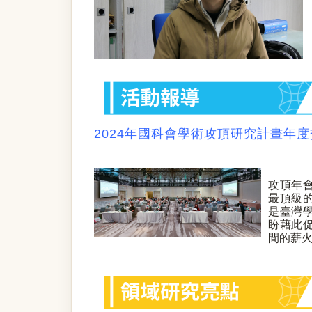
2024年國科會學術攻頂研究計畫年
攻頂年
最頂級
是臺灣
盼藉此
間的薪