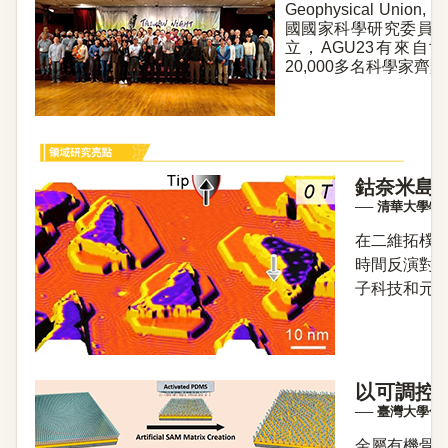
Geophysical Unio
國國家科學研究委員會於
立，AGU23有來自
20,000多名科學家齊聚舊
鈷奈米島
── 清華大學
在二維拓樸
時間反演對
子科技和元件
以可調控
── 臺灣大學
金屬有機骨