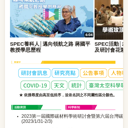
SPEC養科人│邁向領航之路 蔣國平
SPEC活動│
教授學思歷程
及研討會花絮
★ 依搜尋度由高至低排序，並依名詞之不同屬性區分顏色。
2023第一屆國際碳材料學術研討會暨第六屆台灣碳
(2023/1/31-2/3)