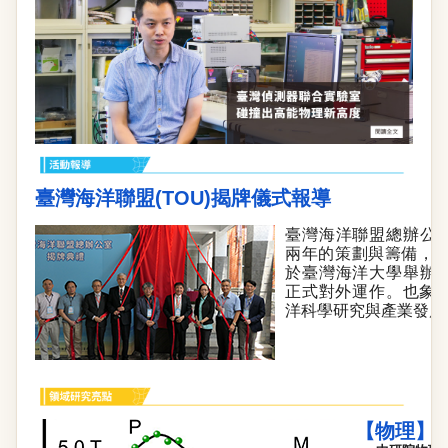
臺灣海洋聯盟(TOU)揭牌儀式報導
臺灣海洋聯盟總辦公
兩年的策劃與籌備，
於臺灣海洋大學舉辦
正式對外運作。
也象
洋科學研究與產業發展向
【物理】探