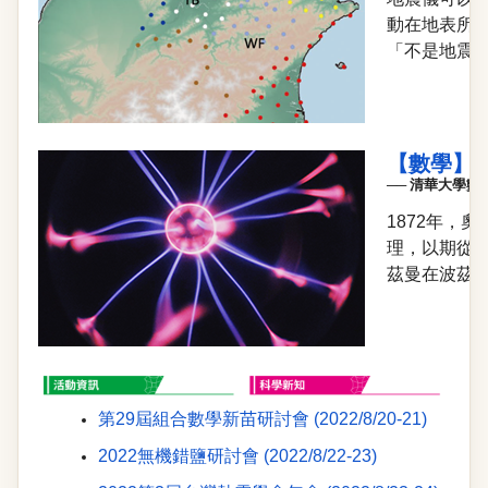
動在地表所
「不是地震
【數學】
── 清華大學
1872年，
理，
以期從
茲曼在波茲
第29屆組合數學新苗研討會 (2022/8/20-21)
2022無機錯鹽研討會 (2022/8/22-23)