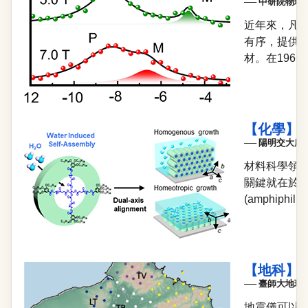
── 中研院物
近年來，凡德瓦
有序，
提供
材。
在1966
【化學】
── 陽明交大
材料科學領
關鍵就在於
(amphiphilic)
【地科】
── 臺師大地
地震儀可以