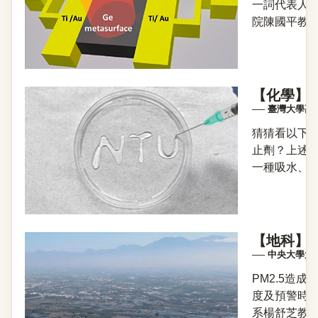
一詞代表人
院陳國平教授
【化學】
── 臺灣大學
猜猜看以下
止劑？上述這
一種吸水、保
【地科】利
── 中央大學
PM2.5造
度及預警時
系楊舒芝教授