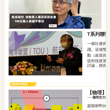
T系列聯
一個社會的
踐。這個雙
動（政策與
從科技政策
討論，經由對
【物理】
── 陽明交大
超穎材料(met