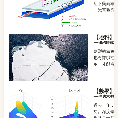
症下藥而導
「光電微流體
【地科】
── 臺灣師範
劇烈的氣象
也有難以控
眾，才能齊心
【數學】
── 中央大學
過去十年，
功。深度學
網路是一種模