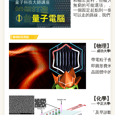
和輸出資料，但輸入
無窮的可能選項」，
一個固定起點到一個
可以走的路線，我們可以
【物理】石
── 成功大學
帶電粒子會
即圓形費米
晶固體中的電
【化學】
── 中正大學
「及早診斷