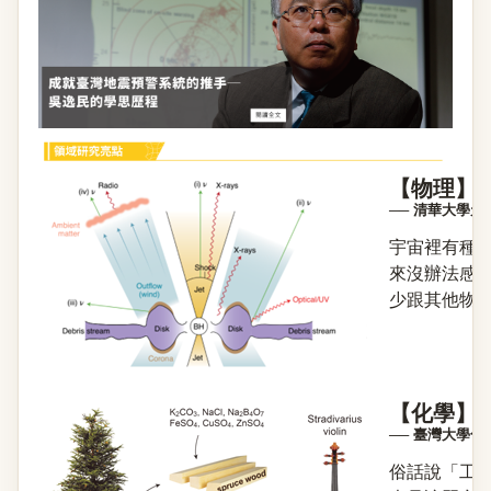
【物理】
── 清華大學
宇宙裡有種
來沒辦法感
少跟其他物質
【化學】
── 臺灣大學
俗話說「工