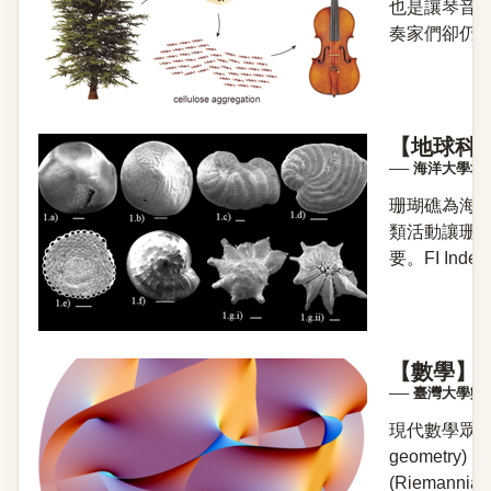
也是讓琴音
奏家們卻仍獨
【地球科學
── 海洋大學
珊瑚礁為海
類活動讓珊
要。FI I
【數學】微分
── 臺灣大學
現代數學眾多
geomet
(Rieman