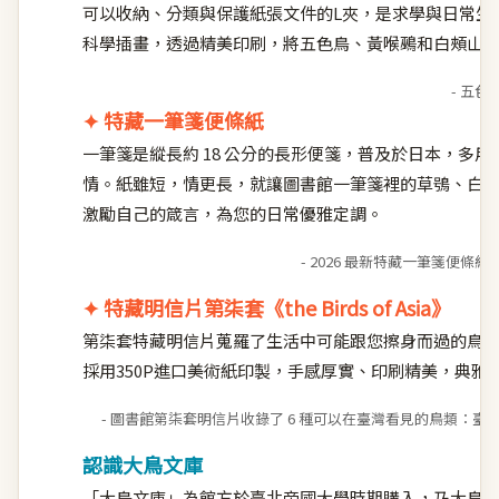
可以收納、分類與保護紙張文件的L夾，是求學與日常生活
科學插畫，透過精美印刷，將五色鳥、黃喉鵐和白頰山雀帶
- 五色鳥
✦ 特藏一筆箋便條紙
一筆箋是縱長約 18 公分的長形便箋，普及於日本，多
情。紙雖短，情更長，就讓圖書館一筆箋裡的草鴞、白
激勵自己的箴言，為您的日常優雅定調。
- 2026 最新特藏一筆箋便
✦ 特藏明信片第柒套《the Birds of Asia》
第柒套特藏明信片蒐羅了生活中可能跟您擦身而過的鳥
採用350P進口美術紙印製，手感厚實、印刷精美，典
- 圖書館第柒套明信片收錄了 6 種可以在臺灣看見的鳥類：
認識
大鳥文庫
「
大鳥文庫
」為館方於臺北帝國大學時期購入，乃大鳥圭介先生