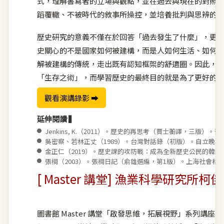
式，理解書寫者的立場與觀點，並在過去與現在的對照
蹈覆轍、不被時代的敘事所操控，並培養批判與思辨的
歷史研究的意義不僅在於回答「過去發生了什麼」，更
史關心的不是國家如何被建構，而是人如何生活、如何
解被建構的傳統，走出既有認知框架的舒適圈。因此，
「生存之術」，而學習歷史的最終目的就是為了更好的
觀看演講錄影 ➡︎
延伸閱讀 ▍
●
Jenkins, K.（2011）。歷史的再思考（賈士蘅譯，三版）
●
吳密察、若林正丈（1989）。台灣對話錄（初版）。自立晚報
●
金正仁（2019）。歷史課的攻防戰：成為全新歷史公民的韓
●
張棡（2003）。張棡日記（俞雄選編，第1版）。上海社會科
[ Master 講堂] 漁業科學研究所
圖書館 Master 講堂「
啟發思維，拓展視野
」系列講座，2