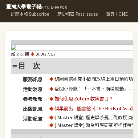
臺灣大學電子報
NTU E-PAPER
訂閱本報 Subscribe
歷史報區 Past Issues
首頁 HOME
新 315 期
♦
2026.7.15
＝目 次
服務訊息
總圖書館研究小間開放線上單日預約功能
◆
活動消息
愛閱小沙龍：「一本書，兩種感動」— 
◆
參考報報
如何使用 Zotero 收集書目？
◆
出版訊息
傾巢而出—圖書館《The Birds of As
◆
[ Master 講堂] 歷史學系羅士傑教授演
◆
活動紀實
[ Master 講堂] 漁業科學研究所柯佳吟
◆