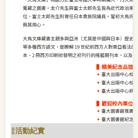
蒐藏之圖書。圭介先生與富士太郎先生皆為近代政治家
位，富士太郎先生則曾任日本貴族院議員。當初大鳥氏
佩其用心。
大鳥文庫藏書主題多與亞洲（尤其是中國與日本）歷史
等多種西方語文，是瞭解 19 世紀前西方人對東亞看法的重
本、2 冊西方印刷術發明之初刊行的搖籃期刊本，以及 1
▌精美紀念品這
✦
臺大出版中心校總
✦
臺大出版中心校史
✦
臺大出版中心網
▌歡迎校內單位
✦
臺大圖書館推廣服
✦
臺大圖書館紀念
∥活動紀實