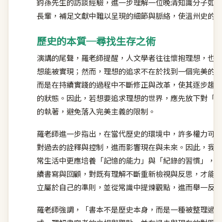
鈞孫先生的訪談經驗，進一步理解一位晚清知識分子如
長輩，補足文獻中難以呈現的細節與脈絡，使溫州史的
歷史的本質─尋找生存之術
演講的尾聲，羅老師提醒，人文學者往往懷抱理想，也
想能被實現；然而，理想的追求不在於找到一個完美的
而是在持續實踐的過程中不斷修正與改革，使其逐步趨
的狀態。因此，若想要追求理想的世界，應先放下對「
的執著，避免落入完美主義的限制。
羅老師進一步指出，在當代歷史的環境中，許多權力可
對過去的詮釋與控制，進而影響現在與未來。因此，我
常生活中更應培養「記憶的能力」與「紀錄的習慣」，
續書寫與回顧，對既有理解不斷重新檢視與反思，才能
立屬於自己的準則，並從常識中提煉觀點，進而舉一反
羅老師強調，「書本不是歷史本身，而是一種被整理過