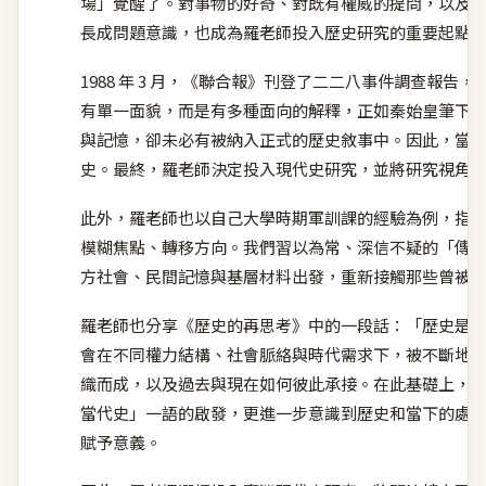
場」覺醒了。對事物的好奇、對既有權威的提問，以及
長成問題意識，也成為羅老師投入歷史研究的重要起點
1988 年 3 月，《聯合報》刊登了二二八事件調查報
有單一面貌，而是有多種面向的解釋，正如秦始皇筆下
與記憶，卻未必有被納入正式的歷史敘事中。因此，當
史。最終，羅老師決定投入現代史研究，並將研究視角
此外，羅老師也以自己大學時期軍訓課的經驗為例，指
模糊焦點、轉移方向。我們習以為常、深信不疑的「傳
方社會、民間記憶與基層材料出發，重新接觸那些曾被
羅老師也分享《歷史的再思考》中的一段話：「歷史是
會在不同權力結構、社會脈絡與時代需求下，被不斷地
織而成，以及過去與現在如何彼此承接。在此基礎上，羅老師受
當代史」一語的啟發，更進一步意識到歷史和當下的處
賦予意義。