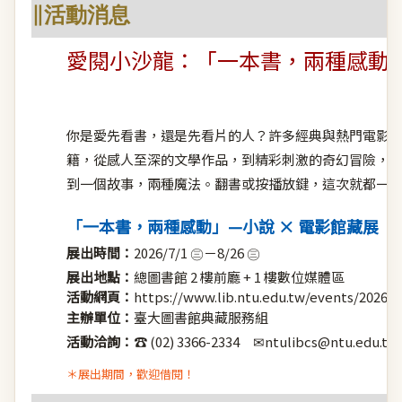
∥活動消息
愛閱小沙龍：「一本書，兩種感動」
你是愛先看書，還是先看片的人？許多經典與熱門電影
籍，從感人至深的文學作品，到精彩刺激的奇幻冒險，
到一個故事，兩種魔法。翻書或按播放鍵，這次就都一
「一本書，兩種感動」—小說 × 電影館藏展
展出時間：
2026/7/1 ㊂－8/26 ㊂
展出地點：
總圖書館 2 樓前廳 + 1 樓數位媒體區
活動網頁：
https://www.lib.ntu.edu.tw/events/2026_
主辦單位：
臺大圖書館典藏服務組
活動洽詢：
☎ (02) 3366-2334 ✉
ntulibcs@ntu.edu.tw
＊展出期間，歡迎借閱！