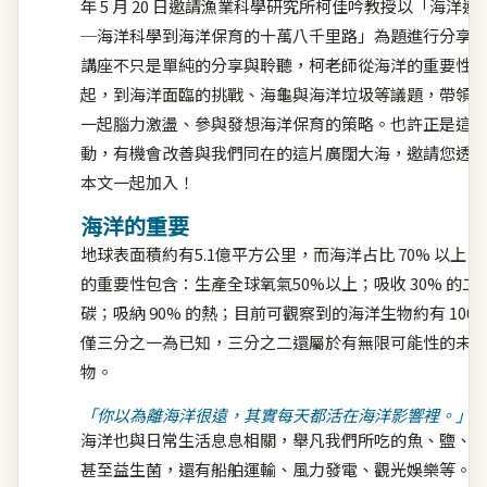
年 5 月 20 日邀請漁業科學研究所柯佳吟教授以「海洋連
─海洋科學到海洋保育的十萬八千里路」為題進行分享
講座不只是單純的分享與聆聽，柯老師從海洋的重要性
起，到海洋面臨的挑戰、海龜與海洋垃圾等議題，帶領
一起腦力激盪、參與發想海洋保育的策略。也許正是這
動，有機會改善與我們同在的這片廣闊大海，邀請您透
本文一起加入！
海洋的重要
地球表面積約有5.1億平方公里，而海洋占比 70% 以上，
的重要性包含：生產全球氧氣50%以上；吸收 30% 的二
碳；吸納 90% 的熱；目前可觀察到的海洋生物約有 100 
僅三分之一為已知，三分之二還屬於有無限可能性的未
物。
「你以為離海洋很遠，其實每天都活在海洋影響裡。」
海洋也與日常生活息息相關，舉凡我們所吃的魚、鹽、
甚至益生菌，還有船舶運輸、風力發電、觀光娛樂等。