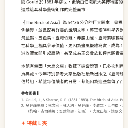
間 Gould 於 1881 年辭世，後續由任職於大英博物館的動物學家
達成這套科學藝術鉅作的完整面市。
《The Birds of Asia》為 54*36 公分的巨
例繪製，並且配有詳盡的說明文字，整理當時科學界對
灣藍鵲、五色鳥、臺灣竹雞、赤腹山雀、臺灣紫嘯鶇等
在科學上極具參考價值，更因為畫風優雅寫實，成為 19 
洲收藏家間引起轟動，甚至成為王公貴族和達官顯貴書
本館有幸因「大鳥文庫」收藏了這套瑰寶，已多次利用
頁典藏。今年特別參考大家出版社最新出版之《臺灣珍鳥
信片組，希望每位讀者的日常，都能因為這些留傳了百
參考圖書 ▍
1.
Gould, J., & Sharpe, R. B. (1851-1883). The birds of Asia. Prin
2.
吳建龍主編；林文宏、林大利、吳建龍、李政霖、江勻楷、馮孟
（約翰‧古爾德著；吳建龍譯，初版）。大家出版、遠足文化
✦ 特藏 L 夾