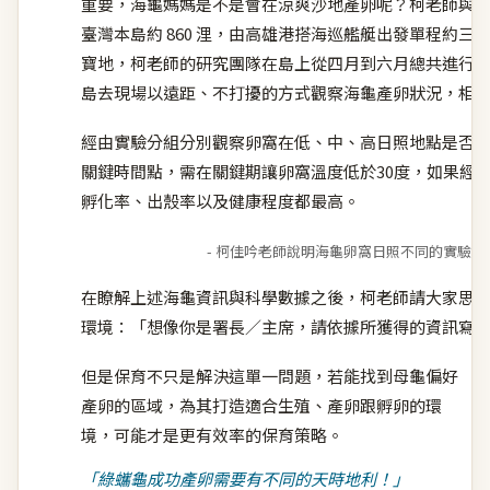
重要，海龜媽媽是不是會在涼爽沙地產卵呢？柯老師與
臺灣本島約 860 浬，由高雄港搭海巡艦艇出發單程約
寶地，柯老師的研究團隊在島上從四月到六月總共進行長達 1
島去現場以遠距、不打擾的方式觀察海龜產卵狀況，相
經由實驗分組分別觀察卵窩在低、中、高日照地點是否
關鍵時間點，需在關鍵期讓卵窩溫度低於30度，如果經
孵化率、出殼率以及健康程度都最高。
- 柯佳吟老師說明海龜卵窩日照不同的實驗分組
在瞭解上述海龜資訊與科學數據之後，柯老師請大家思
環境：「想像你是署長／主席，請依據所獲得的資訊寫
但是保育不只是解決這單一問題，若能找到母龜偏好
產卵的區域，為其打造適合生殖、產卵跟孵卵的環
境，可能才是更有效率的保育策略。
「綠蠵龜成功產卵需要有不同的天時地利！」