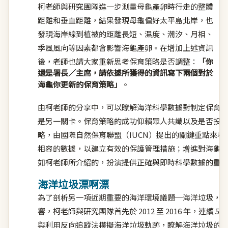
柯老師與研究團隊進一步測量母龜產卵時行走的整體
距離和垂直距離，結果發現母龜偏好太平島北岸，也
發現海岸線到植被的距離長短、濕度、潮汐、月相、
季風風向等因素都會影響海龜產卵。在增加上述資訊
後，老師也請大家重新思考保育策略是否調整：
「你
還是署長／主席，請依據所獲得的資訊寫下兩個對於
海龜你更新的保育策略」
。
由柯老師的分享中，可以瞭解海洋科學數據對制定保育
是另一關卡。保育策略的成功仰賴眾人共識以及是否投
略，由國際自然保育聯盟（IUCN）提出的關鍵重點來看
相容的數據，以建立有效的保護管理措施；增進對海龜
如柯老師所介紹的，扮演提供正確與即時科學數據的重
海洋垃圾漂啊漂
為了剖析另一項近期重要的海洋環境議題─海洋垃圾，
響，柯老師與研究團隊首先於 2012 至 2016 年，連
與利用反向追蹤法模擬海洋垃圾軌跡，瞭解海洋垃圾的