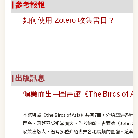
∥參考報報
如何使用 Zotero 收集書目？
∥出版訊息
傾巢而出—圖書館《The Birds of
本館特藏《the Birds of Asia》共有7冊，介紹
群島，涵蓋區域相當廣大。作者約翰・古爾德（John Gou
家兼出版人，著有多種介紹世界各地鳥類的圖譜。這套作品自 