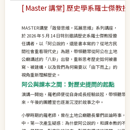
[ Master 講堂] 歷史學系羅士傑
MASTER講堂「啟發思維，拓展思維」系列講座，
於 2026 年 5 月 14 日特別邀請歷史系羅士傑教授擔
任講者，以「阿公說的，還是書本寫的？從地方民
間社會重看現代史」為題，帶領聽眾從阿公在土地
公廟講述的「八卦」出發，重新思考歷史如何被書
寫、被建構，以及我們為何需要以「由下而上」的
視角重新理解歷史。
阿公與課本之間：對歷史提問的起點
演講一開始，羅老師便從自身成長經驗談起，帶領聽眾
來，午後的團體室也逐漸沉浸於故事之中。
小學時期的羅老師，曾在土地公廟聽長輩們談論時事，
中，第一次產生疑惑：為什麼阿公說的，和課本教的不