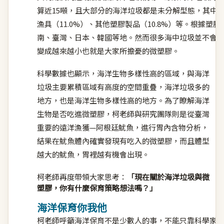
算近15噸，且大部分的海洋垃圾都是未分解型態，其中以發
漁具（11.0%）、其他塑膠製品（10.8%）等。根據塑膠
南、臺灣、日本、韓國等地。然而很多海中垃圾並不會
變成越來越小也就是大家所擔憂的微塑膠。
科學數據也顯示，海洋生物多樣性高的區域，與海洋
垃圾主要累積區域有高度的空間重疊，海洋垃圾多的
地方，也是海洋生物多樣性高的地方。為了瞭解海洋
生物是否吃進微塑膠，柯老師與研究團隊則是從臺灣
重要的遠洋漁獲—阿根廷魷魚，進行胃內含物分析，
結果在魷魚體內確實發現有吃入的微塑膠，而且體型
越大的魷魚，胃裡越有機會出現。
柯老師再度帶領大家思考：
「現在關於海洋垃圾與微
塑膠，你有什麼保育策略想法嗎？」
海洋保育你我他
柯老師呼籲海洋保育不是少數人的事，不能只靠科學家