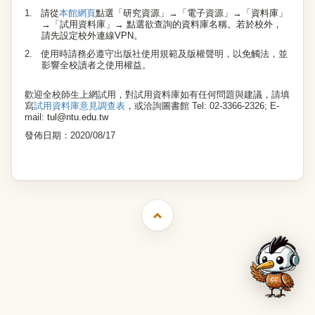
1.
請從
本館網頁
點選「研究資源」
→
「電子資源」
→
「資料庫」
→
「試用資料庫」
→
點選欲查詢的資料庫名稱。若於校外，
請先設定
校外連線VPN
。
2.
使用時請務必遵守出版社使用規範及版權聲明，以免觸法，並
影響全校讀者之使用權益。
歡迎全校師生上網試用，對試用資料庫如有任何問題與建議，請填
寫
試用資料庫意見調查表
，或洽詢圖書館
Tel: 02-3366-2326; E-
mail:
tul@ntu.edu.tw
發佈日期：
2020/08/17
臺灣大學圖書館