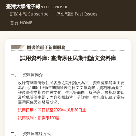
臺灣大學電子報
NTU E-PAPER
訂閱本報 Subscribe
歷史報區 Past Issues
首頁 HOME
試用資料庫
:
臺灣原住民期刊論文資料庫
一、
資料庫簡介
收錄有關臺灣原住民各族之期刊論文為主，資料蒐集範圍主要
為西元
1895-1945
年期間發表之日文文獻為限，資料庫涵蓋了
許多臺灣早期原住民文化、生活等面向，從語言、祭祀到婚姻
及狩獵等等主題，內容及體裁皆十分詳盡，並忠實紀錄了當時
臺灣原住民的發展狀況。
試用日期：即日起至
2020
年
10
月
30
日止
試用限制：影像限
100
篇
二、
資料庫連線方式