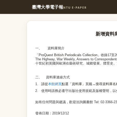
臺灣大學電子報
NTU E-PAPER
新增資料
一、
資料庫簡介
「
ProQuest British Periodicals Collection
」收錄
17
至
2
The Highway, War Weekly, Answers to Correspondent
十世紀初英國與歐洲在藝術研究、城鄉發展、體育史、
二、
資料庫連線方式
1.
請從
本館網頁
點選「資料庫」頁籤
→
搜尋資料庫名
2.
使用時請務必遵守出版社使用規範及版權聲明，以
如有任何問題與建議，歡迎洽詢圖書館
Tel: 02-3366-23
發佈日期：
2019/12/12