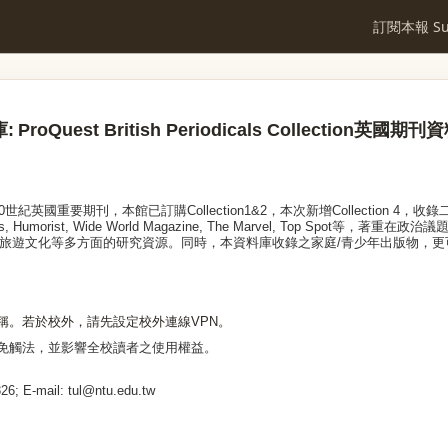
訂閱本報 Sub
庫
:
ProQuest British Periodicals Collection
英國期刊資
0
世紀英國重要期刊，本館已訂購
Collection1&2
，本次新增
Collection 4
，收錄
s, Humorist, Wide World Magazine, The Marvel, Top Spot
等，著重在政治議
旅遊文化等多方面的研究資源。同時，本資料庫收錄之家庭
/
青少年出版物，更
稱。若於校外，請先設定
校外連線VPN
。
免觸法，並影響全校讀者之使用權益。
26; E-mail: tul@ntu.edu.tw