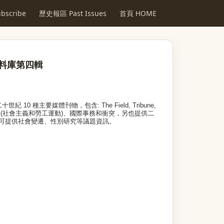
scribe
歷史報區 Past Issues
首頁 HOME
料庫第
四輯
二十世紀
10
種主要媒體刊物，包含
: The Field, Tribune,
題
(
社會主義和勞工運動
)
、國際事務和衝突，另也提供二
可提供社會變遷、性別研究等議題資訊。