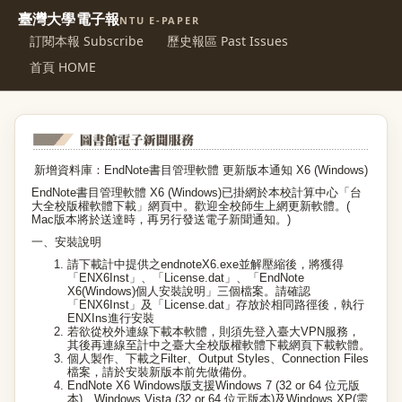
臺灣大學電子報
NTU E-PAPER
訂閱本報 Subscribe
歷史報區 Past Issues
首頁 HOME
新增資料庫：EndNote書目管理軟體 更新版本通知 X6 (Windows)
EndNote書目管理軟體 X6 (Windows)已掛網於本校計算中心
「台
大全校版權軟體下載」
網頁中。
歡迎全校師生上網更新軟體。(
Mac版本將於送達時，再另行發送電子新聞通知。)
一、安裝說明
請下載計中提供之endnoteX6.exe並解壓縮後，將獲得
「ENX6Inst」、「License.dat」、「EndNote
X6(Windows)個人安裝說明」三個檔案。請確認
「ENX6Inst」及「License.dat」存放於相同路徑後，執行
ENXIns進行安裝
若欲從校外連線下載本軟體，則須先登入臺大VPN服務，
其後再連線至計中之臺大全校版權軟體下載網頁下載軟體。
個人製作、下載之Filter、Output Styles、Connection Files
檔案，請於安裝新版本前先做備份。
EndNote X6 Windows版支援Windows 7 (32 or 64 位元版
本)、Windows Vista (32 or 64 位元版本)及Windows XP(需