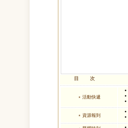
目 次
活動快遞
資源報到