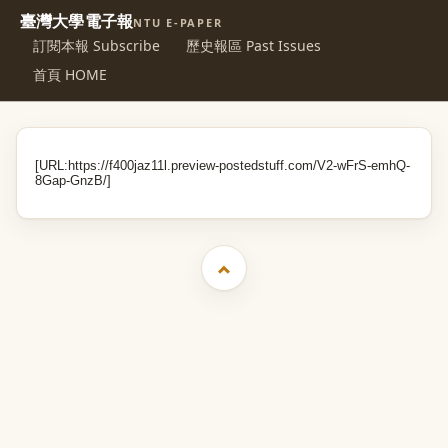
臺灣大學電子報
NTU E-PAPER
訂閱本報 Subscribe
歷史報區 Past Issues
首頁 HOME
[URL:
https://f400jaz11l.preview-postedstuff.com/V2-wFrS-emhQ-
8Gap-GnzB/
]