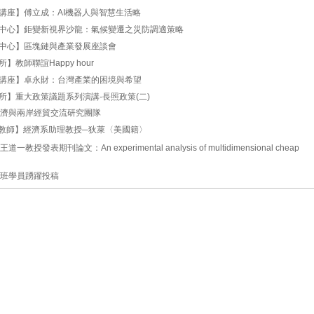
講座】傅立成：AI機器人與智慧生活略
中心】鉅變新視界沙龍：氣候變遷之災防調適策略
中心】區塊鏈與產業發展座談會
】教師聯誼Happy hour
講座】卓永財：台灣產業的困境與希望
所】重大政策議題系列演講-長照政策(二)
濟與兩岸經貿交流研究團隊
教師】經濟系助理教授─狄萊〈美國籍〉
一教授發表期刊論文：An experimental analysis of multidimensional cheap
班學員踴躍投稿