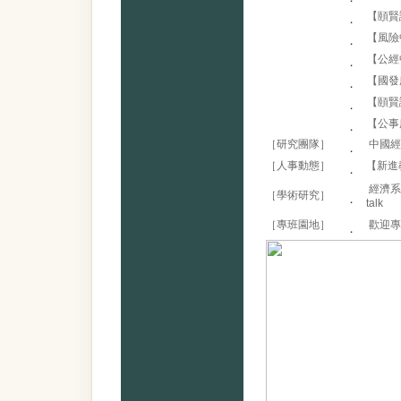
【頤賢
．
【風險
．
【公經
．
【國發所
．
【頤賢
．
【公事
．
［研究團隊］
中國經
．
［人事動態］
【新進
．
經濟系王道
［學術研究］
．
talk
［專班園地］
歡迎專
．