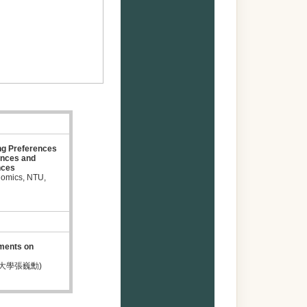
ing Preferences
rences and
nces
omics, NTU,
ments on
 成功大學張巍勳)