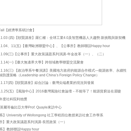
 Fall【經濟學系研討會】
.11.03 (四)【頤賢講座】羅仁權：全球工業4.0及智慧機器人大趨勢:新挑戰與新契機
.11.04、11(五)【臺灣歐洲聯盟中心】、【公事所】教師聯誼Happy hour
6.11.09(三)【公事所】重大政策議題系列演講-年金改革（一）、（二）
6.11.14(一)【臺大無邊界大學】跨領域教學聯盟交流聚會
6.11.16(三) 【政治學系午餐演講】美國地方政府的能源合作模式—能源效率、永續性
護策略（Leadership and China’s Foreign Policy Change）
6.11.17(四)【頤賢講座】綜合討論：臺灣尖端產業的現況與發展
6.11.25(五) 【風險中心】2016臺灣風險社會論壇－不能等了！能源貧窮迫在眉睫
學年度社科院利他獎
英屬哥倫比亞大學Prof. Quayle來訪中心
】University of Wollongong 社工學程四位教授來訪社會工作學系
所】重大政策議題系列演講-長照政策（一）
】教師聯誼Happy hour