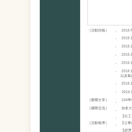
［活動預報］
．
2016
．
2016
．
2016
．
201
．
201
．
201
以及氣候防
．
201
．
201
［榮耀分享］
104
．
［國際交流］
加拿大
．
【社工系
．
［活動報導］
【公事
．
【經濟系
．