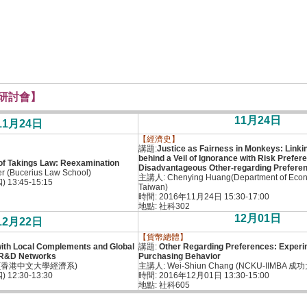
學系研討會】
11月24日
11月24日
【經濟史】
講題:
Justice as Fairness in Monkeys: Link
behind a Veil of Ignorance with Risk Prefe
of Takings Law: Reexamination
Disadvantageous Other-regarding Prefere
 (Bucerius Law School)
主講人: Chenying Huang(Department of Econ
13:45-15:15
Taiwan)
時間: 2016年11月24日 15:30-17:00
地點: 社科302
12月01日
12月22日
【貨幣總體】
ith Local Complements and Global
講題:
Other Regarding Preferences: Experi
f R&D Networks
Purchasing Behavior
ieh(香港中文大學經濟系)
主講人: Wei-Shiun Chang (NCKU-IIMBA
12:30-13:30
時間: 2016年12月01日 13:30-15:00
地點: 社科605