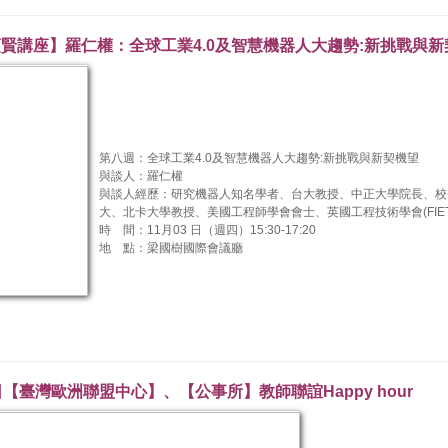
日【頤賢講座】羅仁權：全球工業4.0及智慧機器人大趨勢:新挑戰與
第八週：全球工業4.0及智慧機器人大趨勢:新挑戰與新契機望
與談人：羅仁權
與談人經歷：研究機器人知名學者、台大教授、中正大學院長、校
大、北卡大學教授、美國工程師學會會士、英國工程技術學會(FIE
時 間：11月03 日（週四）15:30-17:20
地 點：梁國樹國際會議廳
11日【臺灣歐洲聯盟中心】、【公事所】教師聯誼Happy hour